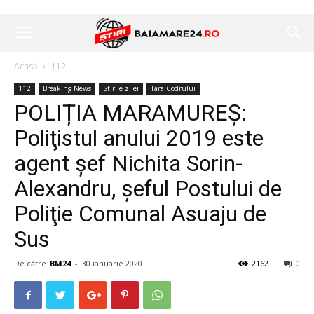
Acasă
112
112
Breaking News
Stirile zilei
Tara Codrului
POLIȚIA MARAMUREȘ:
Poliţistul anului 2019 este
agent şef Nichita Sorin-
Alexandru, şeful Postului de
Poliţie Comunal Asuaju de
Sus
De către
BM24
-
30 ianuarie 2020
2162
0