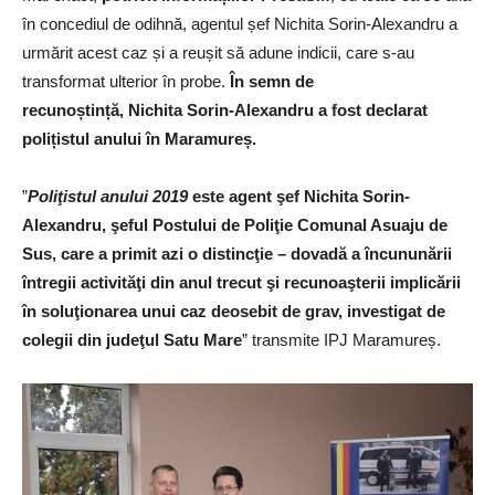
în concediul de odihnă, agentul șef Nichita Sorin-Alexandru a
urmărit acest caz și a reușit să adune indicii, care s-au
transformat ulterior în probe.
În semn de
recunoștință, Nichita Sorin-Alexandru a fost declarat
polițistul anului în Maramureș.
”
Poliţistul anului 2019
este agent şef Nichita Sorin-
Alexandru, şeful Postului de Poliţie Comunal Asuaju de
Sus, care a primit azi o distincţie – dovadă a încununării
întregii activităţi din anul trecut şi recunoaşterii implicării
în soluţionarea unui caz deosebit de grav, investigat de
colegii din judeţul Satu Mare
” transmite IPJ Maramureș.