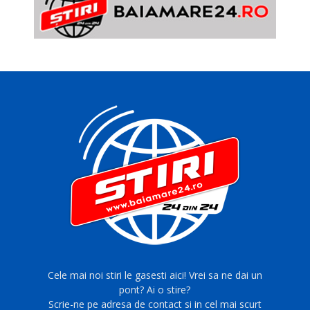
Cele mai noi stiri le gasesti aici! Vrei sa ne dai un
pont? Ai o stire?
Scrie-ne pe adresa de contact si in cel mai scurt