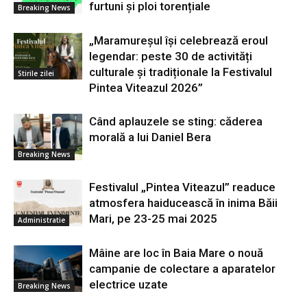
furtuni și ploi torențiale
Breaking News
„Maramureșul își celebrează eroul
legendar: peste 30 de activități
culturale și tradiționale la Festivalul
Stirile zilei
Pintea Viteazul 2026”
Când aplauzele se sting: căderea
morală a lui Daniel Bera
Breaking News
Festivalul „Pintea Viteazul” readuce
atmosfera haiducească în inima Băii
Mari, pe 23-25 mai 2025
Administratie
Mâine are loc în Baia Mare o nouă
campanie de colectare a aparatelor
electrice uzate
Breaking News