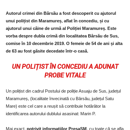
Autorul crimei din Bârsău a fost descoperit cu ajutorul
unui polițist din Maramureș, aflat în concediu, și cu
ajutorul unui câine de urmă al Poliției Maramureș. Este
vorba despre dubla crimă din localitatea Bârsău de Sus,
comise în 10 decembrie 2019. O femeie de 54 de ani și alta
de 63 au fost găsite decedate într-o casă.
UN POLIȚIST ÎN CONCEDIU A ADUNAT
PROBE VITALE
Un polițist din cadrul Postului de poliție Asuaju de Sus, județul
Maramureș, (localitate învecinată cu Bârsău, județul Satu
Mare) este cel care a reușit să contribuie hotărâtor la
identificarea autorului dublului asasinat: Marin P.
Mai exact,
potrivit informațiilor PresaSM
, cu toate că se afla