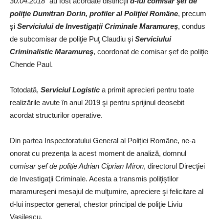
30.04.2018
” au fost acordate distincţii
d-lui comisar şef de
poliţie Dumitran Dorin, profiler al Poliţiei Române
, precum
şi
Serviciului de Investigaţii Criminale Maramureş
, condus
de subcomisar de poliţie Puţ Claudiu şi
Serviciului
Criminalistic Maramureş
, coordonat de comisar şef de poliţie
Chende Paul.
Totodată,
Serviciul Logistic
a primit aprecieri pentru toate
realizările avute în anul 2019 şi pentru sprijinul deosebit
acordat structurilor operative.
Din partea Inspectoratului General al Poliției Române, ne-a
onorat cu prezența la acest moment de analiză, domnul
comisar şef de poliţie Adrian Ciprian Miron
, directorul Direcţiei
de Investigaţii Criminale. Acesta a transmis poliţiştilor
maramureşeni mesajul de mulţumire, apreciere şi felicitare al
d-lui inspector general, chestor principal de poliţie Liviu
Vasilescu.