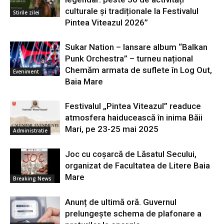
culturale și tradiționale la Festivalul
Stirile zilei
Pintea Viteazul 2026”
Sukar Nation – lansare album “Balkan
Punk Orchestra” – turneu național
Chemăm armata de suflete în Log Out,
Eveniment
Baia Mare
Festivalul „Pintea Viteazul” readuce
atmosfera haiducească în inima Băii
Mari, pe 23-25 mai 2025
Administratie
Joc cu coșarcă de Lăsatul Secului,
organizat de Facultatea de Litere Baia
Mare
Breaking News
Anunț de ultimă oră. Guvernul
prelungește schema de plafonare a