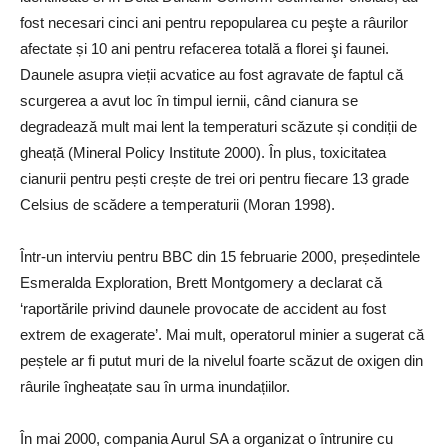
fost necesari cinci ani pentru repopularea cu peşte a râurilor
afectate și 10 ani pentru refacerea totală a florei şi faunei.
Daunele asupra vieții acvatice au fost agravate de faptul că
scurgerea a avut loc în timpul iernii, când cianura se
degradează mult mai lent la temperaturi scăzute și condiții de
gheață (Mineral Policy Institute 2000). În plus, toxicitatea
cianurii pentru pești crește de trei ori pentru fiecare 13 grade
Celsius de scădere a temperaturii (Moran 1998).
Într-un interviu pentru BBC din 15 februarie 2000, președintele
Esmeralda Exploration, Brett Montgomery a declarat că
‘raportările privind daunele provocate de accident au fost
extrem de exagerate’. Mai mult, operatorul minier a sugerat că
peștele ar fi putut muri de la nivelul foarte scăzut de oxigen din
râurile îngheațate sau în urma inundațiilor.
În mai 2000, compania Aurul SA a organizat o întrunire cu