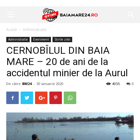
Acasă
Administratie
Administratie
Eveniment
Stirile zilei
CERNOBÎLUL DIN BAIA
MARE – 20 de ani de la
accidentul minier de la Aurul
De către
BM24
-
30 ianuarie 2020
4055
0