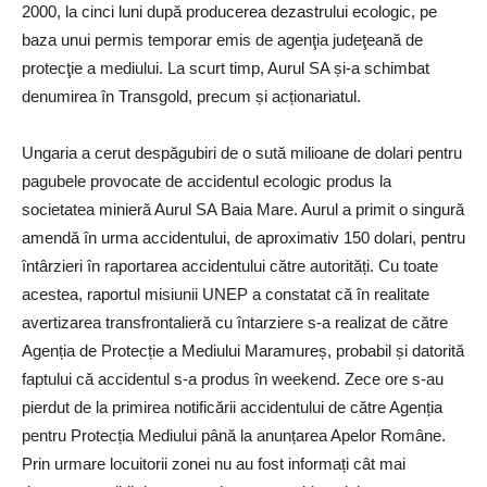
2000, la cinci luni după producerea dezastrului ecologic, pe
baza unui permis temporar emis de agenţia judeţeană de
protecţie a mediului. La scurt timp, Aurul SA și-a schimbat
denumirea în Transgold, precum și acționariatul.
Ungaria a cerut despăgubiri de o sută milioane de dolari pentru
pagubele provocate de accidentul ecologic produs la
societatea minieră Aurul SA Baia Mare. Aurul a primit o singură
amendă în urma accidentului, de aproximativ 150 dolari, pentru
întârzieri în raportarea accidentului către autorități. Cu toate
acestea, raportul misiunii UNEP a constatat că în realitate
avertizarea transfrontalieră cu întarziere s-a realizat de către
Agenția de Protecție a Mediului Maramureș, probabil și datorită
faptului că accidentul s-a produs în weekend. Zece ore s-au
pierdut de la primirea notificării accidentului de către Agenția
pentru Protecția Mediului până la anunțarea Apelor Române.
Prin urmare locuitorii zonei nu au fost informați cât mai