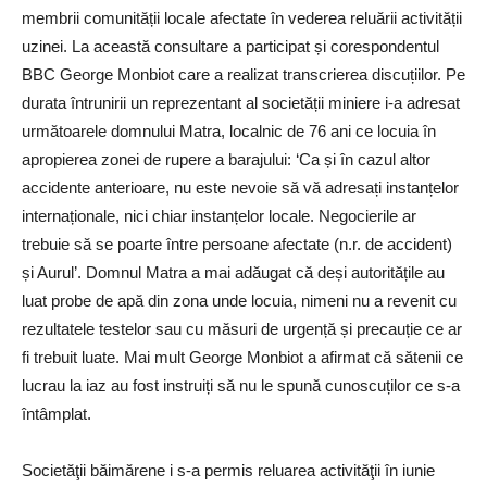
membrii comunității locale afectate în vederea reluării activității
uzinei. La această consultare a participat și corespondentul
BBC George Monbiot care a realizat transcrierea discuțiilor. Pe
durata întrunirii un reprezentant al societății miniere i-a adresat
următoarele domnului Matra, localnic de 76 ani ce locuia în
apropierea zonei de rupere a barajului: ‘Ca și în cazul altor
accidente anterioare, nu este nevoie să vă adresați instanțelor
internaționale, nici chiar instanțelor locale. Negocierile ar
trebuie să se poarte între persoane afectate (n.r. de accident)
și Aurul’. Domnul Matra a mai adăugat că deși autoritățile au
luat probe de apă din zona unde locuia, nimeni nu a revenit cu
rezultatele testelor sau cu măsuri de urgență și precauție ce ar
fi trebuit luate. Mai mult George Monbiot a afirmat că sătenii ce
lucrau la iaz au fost instruiți să nu le spună cunoscuților ce s-a
întâmplat.
Societăţii băimărene i s-a permis reluarea activităţii în iunie