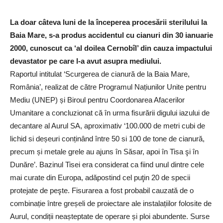
La doar câteva luni de la începerea procesării sterilului la
Baia Mare, s-a produs accidentul cu cianuri din 30 ianuarie
2000, cunoscut ca ‘al doilea Cernobîl’ din cauza impactului
devastator pe care l-a avut asupra mediului.
Raportul intitulat ‘Scurgerea de cianură de la Baia Mare,
România’, realizat de către Programul Națiunilor Unite pentru
Mediu (UNEP) și Biroul pentru Coordonarea Afacerilor
Umanitare a concluzionat că în urma fisurării digului iazului de
decantare al Aurul SA, aproximativ ‘100.000 de metri cubi de
lichid si deșeuri conținând între 50 si 100 de tone de cianură,
precum și metale grele au ajuns în Săsar, apoi în Tisa şi în
Dunăre’. Bazinul Tisei era considerat ca fiind unul dintre cele
mai curate din Europa, adăpostind cel puţin 20 de specii
protejate de peşte. Fisurarea a fost probabil cauzată de o
combinație între greșeli de proiectare ale instalațiilor folosite de
Aurul, condiții neașteptate de operare și ploi abundente. Surse