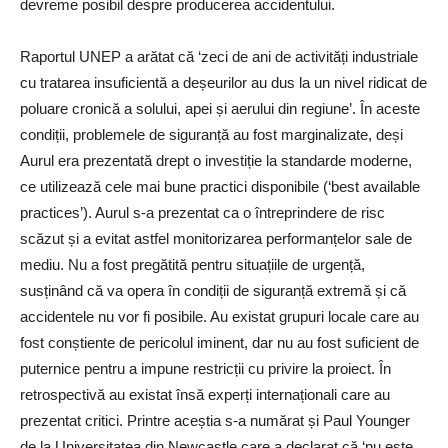
devreme posibil despre producerea accidentului.
Raportul UNEP a arătat că ‘zeci de ani de activități industriale
cu tratarea insuficientă a deșeurilor au dus la un nivel ridicat de
poluare cronică a solului, apei și aerului din regiune’. În aceste
condiții, problemele de siguranță au fost marginalizate, deși
Aurul era prezentată drept o investiție la standarde moderne,
ce utilizează cele mai bune practici disponibile (‘best available
practices’). Aurul s-a prezentat ca o întreprindere de risc
scăzut și a evitat astfel monitorizarea performanțelor sale de
mediu. Nu a fost pregătită pentru situațiile de urgență,
susținând că va opera în condiții de siguranță extremă și că
accidentele nu vor fi posibile. Au existat grupuri locale care au
fost conștiente de pericolul iminent, dar nu au fost suficient de
puternice pentru a impune restricții cu privire la proiect. În
retrospectivă au existat însă experți internaționali care au
prezentat critici. Printre aceștia s-a numărat și Paul Younger
de la Universitatea din Newcastle care a declarat că ‘nu este