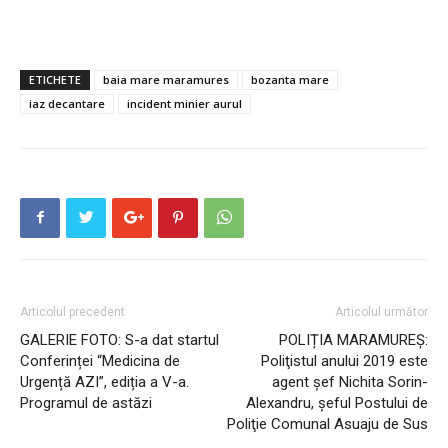
ETICHETE
baia mare maramures
bozanta mare
iaz decantare
incident minier aurul
Articolul precedent
Articolul următor
GALERIE FOTO: S-a dat startul
POLIȚIA MARAMUREȘ:
Conferinței “Medicina de
Poliţistul anului 2019 este
Urgență AZI”, ediția a V-a.
agent şef Nichita Sorin-
Programul de astăzi
Alexandru, şeful Postului de
Poliţie Comunal Asuaju de Sus