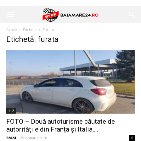
Acasă
Etichete
Furata
Etichetă: furata
112
FOTO – Două autoturisme căutate de
autoritățile din Franța și Italia,...
BM24
-
25 ianuarie 2020
0