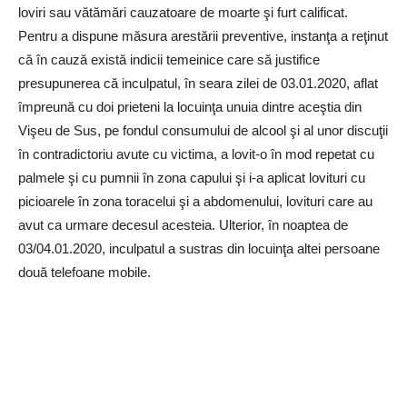
loviri sau vătămări cauzatoare de moarte şi furt calificat.
Pentru a dispune măsura arestării preventive, instanţa a reţinut
că în cauză există indicii temeinice care să justifice
presupunerea că inculpatul, în seara zilei de 03.01.2020, aflat
împreună cu doi prieteni la locuinţa unuia dintre aceştia din
Vişeu de Sus, pe fondul consumului de alcool şi al unor discuţii
în contradictoriu avute cu victima, a lovit-o în mod repetat cu
palmele şi cu pumnii în zona capului şi i-a aplicat lovituri cu
picioarele în zona toracelui şi a abdomenului, lovituri care au
avut ca urmare decesul acesteia. Ulterior, în noaptea de
03/04.01.2020, inculpatul a sustras din locuinţa altei persoane
două telefoane mobile.