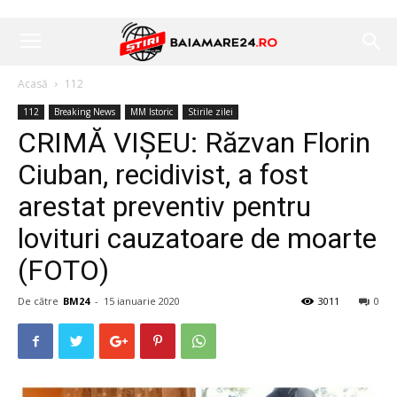
Acasă
112
112
Breaking News
MM Istoric
Stirile zilei
CRIMĂ VIȘEU: Răzvan Florin
Ciuban, recidivist, a fost
arestat preventiv pentru
lovituri cauzatoare de moarte
(FOTO)
De către
BM24
-
15 ianuarie 2020
3011
0