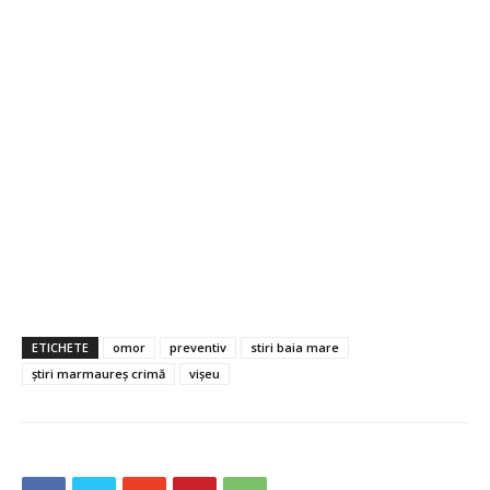
ETICHETE
omor
preventiv
stiri baia mare
știri marmaureș crimă
vișeu