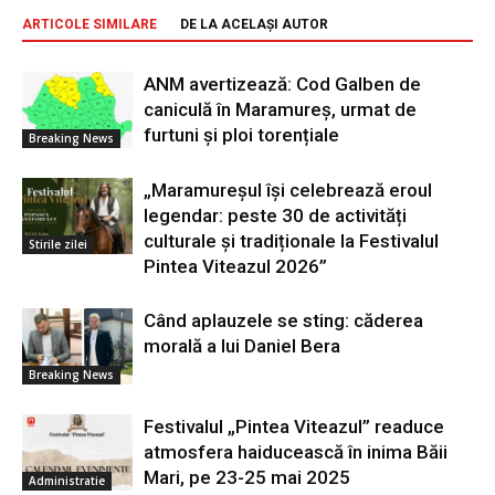
ARTICOLE SIMILARE
DE LA ACELAȘI AUTOR
ANM avertizează: Cod Galben de
caniculă în Maramureș, urmat de
furtuni și ploi torențiale
Breaking News
„Maramureșul își celebrează eroul
legendar: peste 30 de activități
culturale și tradiționale la Festivalul
Stirile zilei
Pintea Viteazul 2026”
Când aplauzele se sting: căderea
morală a lui Daniel Bera
Breaking News
Festivalul „Pintea Viteazul” readuce
atmosfera haiducească în inima Băii
Mari, pe 23-25 mai 2025
Administratie