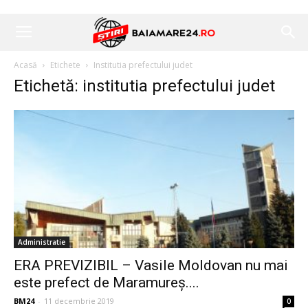
Acasă
Etichete
Institutia prefectului judet
Etichetă: institutia prefectului judet
Administratie
ERA PREVIZIBIL – Vasile Moldovan nu mai
este prefect de Maramureș....
BM24
-
11 decembrie 2019
0