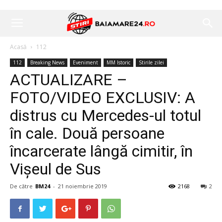
Acasă
112
112
Breaking News
Eveniment
MM Istoric
Stirile zilei
ACTUALIZARE –
FOTO/VIDEO EXCLUSIV: A
distrus cu Mercedes-ul totul
în cale. Două persoane
încarcerate lângă cimitir, în
Vișeul de Sus
De către
BM24
-
21 noiembrie 2019
2168
2