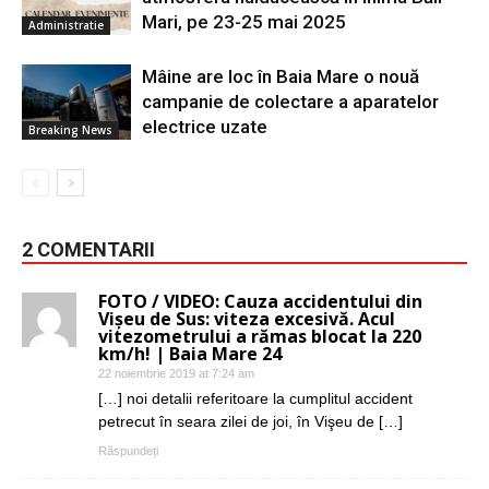
Mari, pe 23-25 mai 2025
Administratie
Mâine are loc în Baia Mare o nouă
campanie de colectare a aparatelor
electrice uzate
Breaking News
2 COMENTARII
FOTO / VIDEO: Cauza accidentului din
Vişeu de Sus: viteza excesivă. Acul
vitezometrului a rămas blocat la 220
km/h! | Baia Mare 24
22 noiembrie 2019 at 7:24 am
[…] noi detalii referitoare la cumplitul accident
petrecut în seara zilei de joi, în Vişeu de […]
Răspundeți