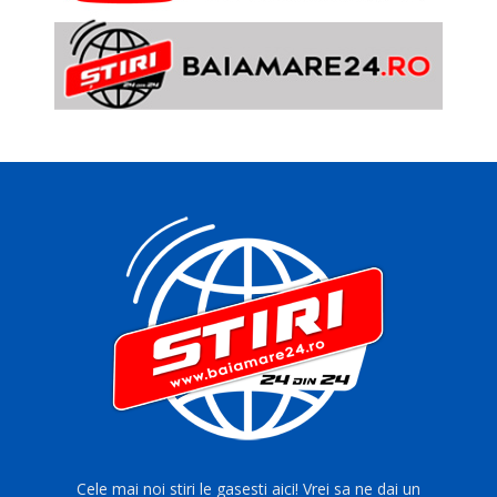
Cele mai noi stiri le gasesti aici! Vrei sa ne dai un