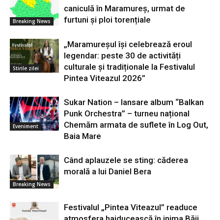
caniculă în Maramureș, urmat de
furtuni și ploi torențiale
Breaking News
„Maramureșul își celebrează eroul
legendar: peste 30 de activități
culturale și tradiționale la Festivalul
Stirile zilei
Pintea Viteazul 2026”
Sukar Nation – lansare album “Balkan
Punk Orchestra” – turneu național
Chemăm armata de suflete în Log Out,
Eveniment
Baia Mare
Când aplauzele se sting: căderea
morală a lui Daniel Bera
Breaking News
Festivalul „Pintea Viteazul” readuce
atmosfera haiducească în inima Băii