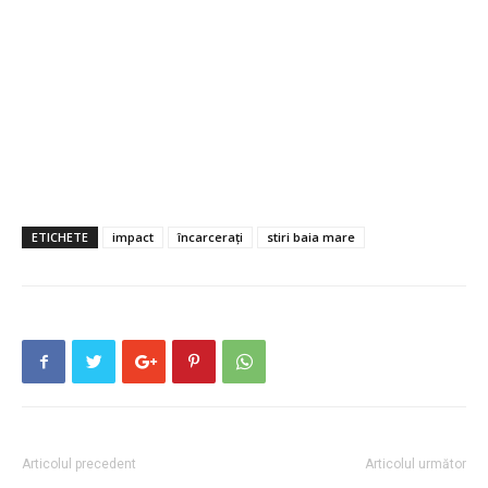
ETICHETE
impact
încarcerați
stiri baia mare
Articolul precedent
Articolul următor