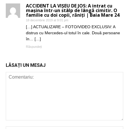
ACCIDENT LA VIȘEU DE JOS: A intrat cu
mașina într-un stâlp de lângă cimitir. O
familie cu doi copii, răniți | Baia Mare 24
18 decembrie 2019 at 9:01 pm
[…] ACTUALIZARE – FOTO/VIDEO EXCLUSIV: A
distrus cu Mercedes-ul totul în cale. Două persoane
în… […]
Răspundeți
LĂSAȚI UN MESAJ