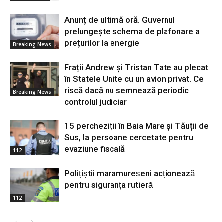
Anunț de ultimă oră. Guvernul
prelungește schema de plafonare a
prețurilor la energie
Breaking News
Frații Andrew și Tristan Tate au plecat
în Statele Unite cu un avion privat. Ce
riscă dacă nu semnează periodic
Breaking News
controlul judiciar
15 percheziții în Baia Mare și Tăuții de
Sus, la persoane cercetate pentru
evaziune fiscală
112
Polițiștii maramureșeni acționează
pentru siguranța rutieră
112