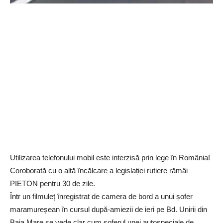
Utilizarea telefonului mobil este interzisă prin lege în România!
Coroborată cu o altă încălcare a legislației rutiere rămâi
PIETON pentru 30 de zile.
Într un filmuleț înregistrat de camera de bord a unui șofer
maramureșean în cursul după-amiezii de ieri pe Bd. Unirii din
Baia Mare se vede clar cum șoferul unei autospeciale de