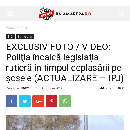
Acasă
112
112
Stirile zilei
EXCLUSIV FOTO / VIDEO:
Poliţia încalcă legislaţia
rutieră în timpul deplasării pe
şosele (ACTUALIZARE – IPJ)
De către
BM24
-
25 octombrie 2019
837
0