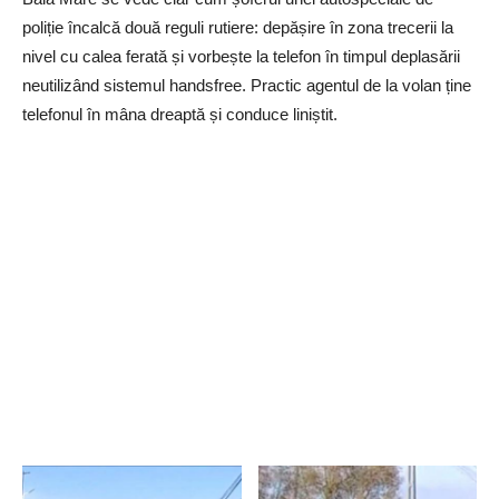
poliție încalcă două reguli rutiere: depășire în zona trecerii la
nivel cu calea ferată și vorbește la telefon în timpul deplasării
neutilizând sistemul handsfree. Practic agentul de la volan ține
telefonul în mâna dreaptă și conduce liniștit.