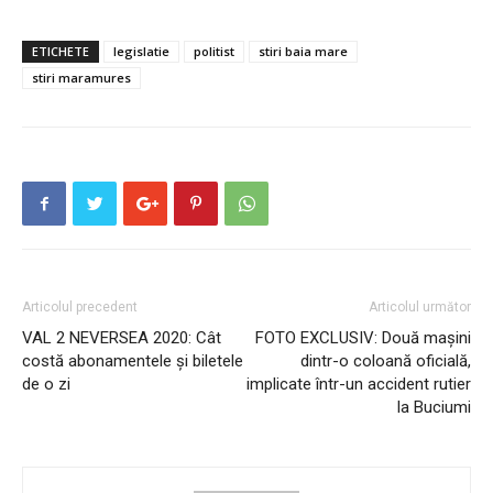
ETICHETE
legislatie
politist
stiri baia mare
stiri maramures
Articolul precedent
Articolul următor
VAL 2 NEVERSEA 2020: Cât
FOTO EXCLUSIV: Două maşini
costă abonamentele și biletele
dintr-o coloană oficială,
de o zi
implicate într-un accident rutier
la Buciumi