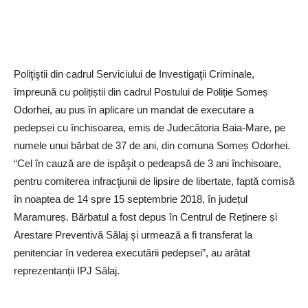
Poliţiştii din cadrul Serviciului de Investigaţii Criminale,
împreună cu polițiștii din cadrul Postului de Poliție Someș
Odorhei, au pus în aplicare un mandat de executare a
pedepsei cu închisoarea, emis de Judecătoria Baia-Mare, pe
numele unui bărbat de 37 de ani, din comuna Someș Odorhei.
“Cel în cauză are de ispăşit o pedeapsă de 3 ani închisoare,
pentru comiterea infracţiunii de lipsire de libertate, faptă comisă
în noaptea de 14 spre 15 septembrie 2018, în județul
Maramureș. Bărbatul a fost depus în Centrul de Reținere și
Arestare Preventivă Sălaj şi urmează a fi transferat la
penitenciar în vederea executării pedepsei”, au arătat
reprezentanții IPJ Sălaj.