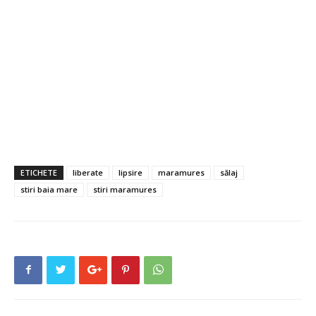
ETICHETE
liberate
lipsire
maramures
sălaj
stiri baia mare
stiri maramures