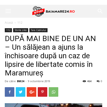
Acasă
112
112
Stirile zilei
Tara Codrului
DUPĂ MAI BINE DE UN AN
– Un sălăjean a ajuns la
închisoare după un caz de
lipsire de libertate comis în
Maramureș
De către
BM24
-
9 octombrie 2019
464
0