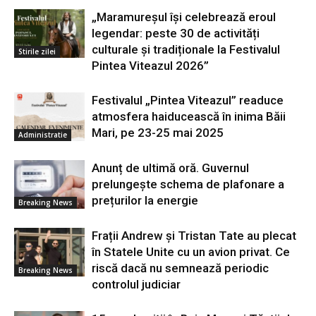
„Maramureșul își celebrează eroul
legendar: peste 30 de activități
culturale și tradiționale la Festivalul
Stirile zilei
Pintea Viteazul 2026”
Festivalul „Pintea Viteazul” readuce
atmosfera haiducească în inima Băii
Mari, pe 23-25 mai 2025
Administratie
Anunț de ultimă oră. Guvernul
prelungește schema de plafonare a
prețurilor la energie
Breaking News
Frații Andrew și Tristan Tate au plecat
în Statele Unite cu un avion privat. Ce
riscă dacă nu semnează periodic
Breaking News
controlul judiciar