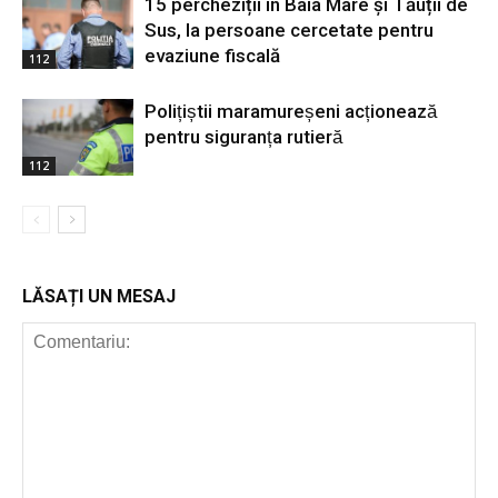
15 percheziții în Baia Mare și Tăuții de
Sus, la persoane cercetate pentru
evaziune fiscală
112
Polițiștii maramureșeni acționează
pentru siguranța rutieră
112
LĂSAȚI UN MESAJ