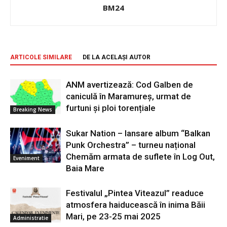
BM24
ARTICOLE SIMILARE
DE LA ACELAȘI AUTOR
ANM avertizează: Cod Galben de
caniculă în Maramureș, urmat de
furtuni și ploi torențiale
Breaking News
Sukar Nation – lansare album “Balkan
Punk Orchestra” – turneu național
Chemăm armata de suflete în Log Out,
Eveniment
Baia Mare
Festivalul „Pintea Viteazul” readuce
atmosfera haiducească în inima Băii
Mari, pe 23-25 mai 2025
Administratie