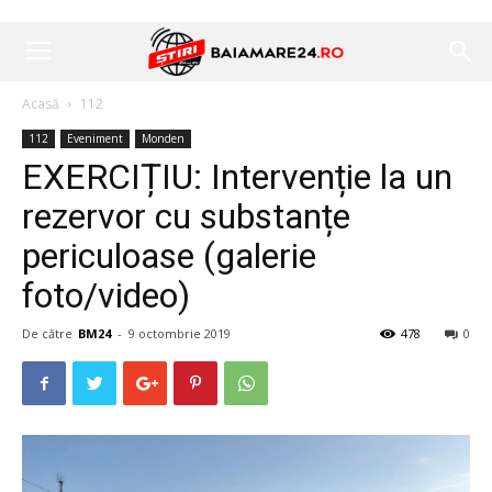
Acasă
112
112
Eveniment
Monden
EXERCIȚIU: Intervenție la un
rezervor cu substanțe
periculoase (galerie
foto/video)
De către
BM24
-
9 octombrie 2019
478
0