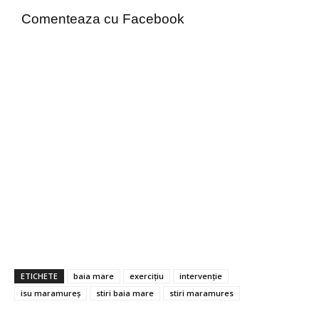
Comenteaza cu Facebook
ETICHETE
baia mare
exercițiu
intervenție
isu maramureș
stiri baia mare
stiri maramures