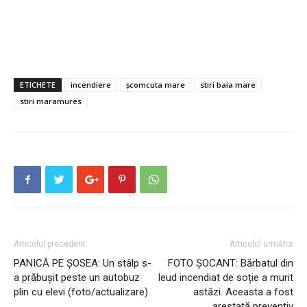
ETICHETE
incendiere
școmcuta mare
stiri baia mare
stiri maramures
Articolul precedent
Articolul următor
PANICĂ PE ȘOSEA: Un stâlp s-
FOTO ȘOCANT: Bărbatul din
a prăbușit peste un autobuz
Ieud incendiat de soție a murit
plin cu elevi (foto/actualizare)
astăzi. Aceasta a fost
arestată preventiv