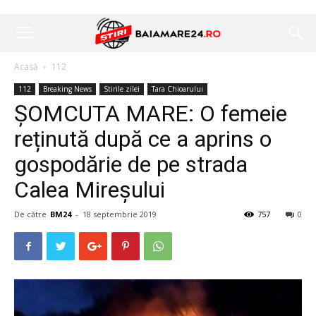
Acasă
112
112
Breaking News
Stirile zilei
Tara Chioarului
ȘOMCUTA MARE: O femeie
reținută după ce a aprins o
gospodărie de pe strada
Calea Mireșului
De către
BM24
-
18 septembrie 2019
757
0