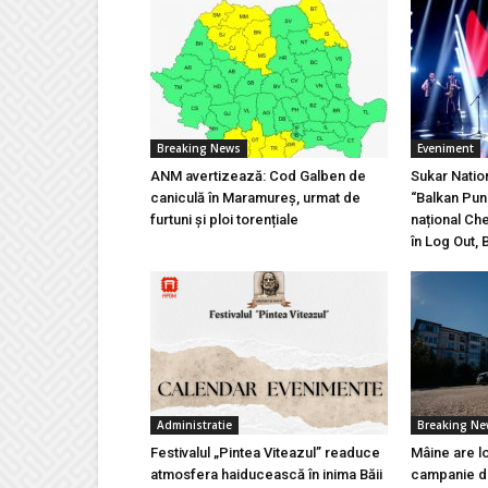
Breaking News
Eveniment
ANM avertizează: Cod Galben de
Sukar Natio
caniculă în Maramureș, urmat de
“Balkan Pun
furtuni și ploi torențiale
național Ch
în Log Out, 
Administratie
Breaking N
Festivalul „Pintea Viteazul” readuce
Mâine are l
atmosfera haiducească în inima Băii
campanie de