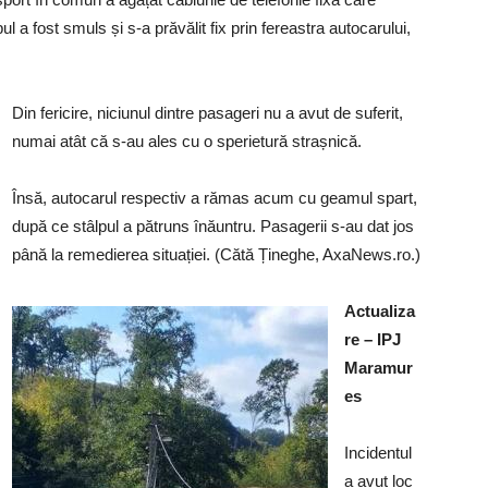
ul a fost smuls și s-a prăvălit fix prin fereastra autocarului,
Din fericire, niciunul dintre pasageri nu a avut de suferit,
numai atât că s-au ales cu o sperietură strașnică.
Însă, autocarul respectiv a rămas acum cu geamul spart,
după ce stâlpul a pătruns înăuntru. Pasagerii s-au dat jos
până la remedierea situației. (Cătă Țineghe, AxaNews.ro.)
Actualiza
re – IPJ
Maramur
es
Incidentul
a avut loc