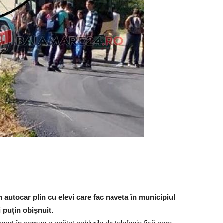
autocar plin cu elevi care fac naveta în municipiul
 puțin obișnuit.
sport în comun a agățat cablurile de telefonie fixă care