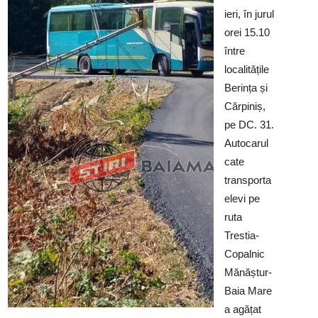
ieri, în jurul
orei 15.10
între
localitățile
Berința și
Cărpiniș,
pe DC. 31.
Autocarul
cate
transporta
elevi pe
ruta
Trestia-
Copalnic
Mănăștur-
Baia Mare
a agățat