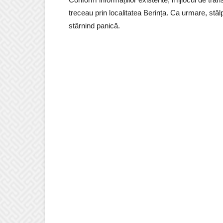
treceau prin localitatea Berința. Ca urmare, stâlp
stârnind panică.