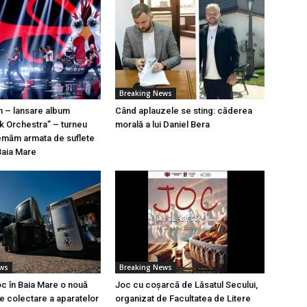
Breaking News
n – lansare album
Când aplauzele se sting: căderea
k Orchestra” – turneu
morală a lui Daniel Bera
emăm armata de suflete
Baia Mare
ews
Breaking News
oc în Baia Mare o nouă
Joc cu coșarcă de Lăsatul Secului,
 colectare a aparatelor
organizat de Facultatea de Litere