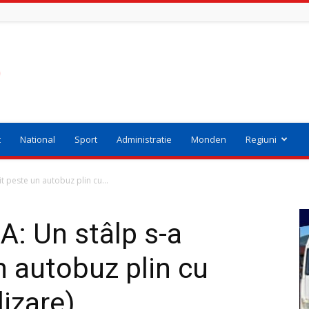
t
National
Sport
Administratie
Monden
Regiuni
 peste un autobuz plin cu...
: Un stâlp s-a
n autobuz plin cu
lizare)