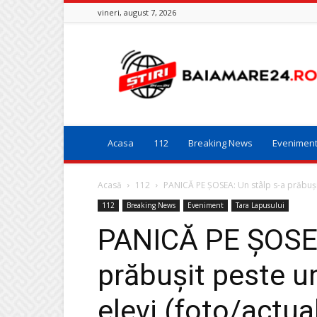
vineri, august 7, 2026
Baia
Mare
24
Acasa
112
Breaking News
Evenimen
Acasă
112
PANICĂ PE ȘOSEA: Un stâlp s-a prăbușit
112
Breaking News
Eveniment
Tara Lapusului
PANICĂ PE ȘOSEA
prăbușit peste u
elevi (foto/actua