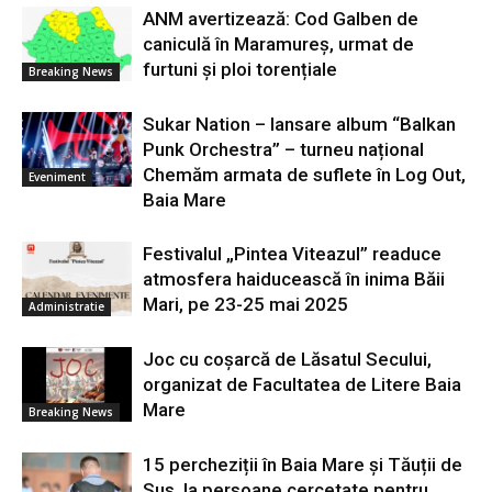
ANM avertizează: Cod Galben de
caniculă în Maramureș, urmat de
furtuni și ploi torențiale
Breaking News
Sukar Nation – lansare album “Balkan
Punk Orchestra” – turneu național
Chemăm armata de suflete în Log Out,
Eveniment
Baia Mare
Festivalul „Pintea Viteazul” readuce
atmosfera haiducească în inima Băii
Mari, pe 23-25 mai 2025
Administratie
Joc cu coșarcă de Lăsatul Secului,
organizat de Facultatea de Litere Baia
Mare
Breaking News
15 percheziții în Baia Mare și Tăuții de
Sus, la persoane cercetate pentru