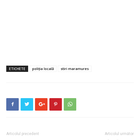
ETICHETE
poliția locală
stiri maramures
Articolul precedent
Articolul următor