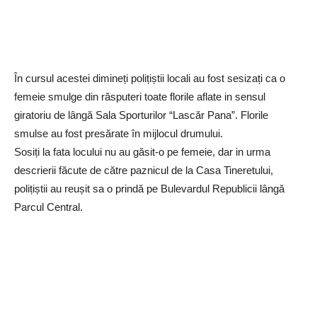
În cursul acestei dimineți polițiștii locali au fost sesizați ca o
femeie smulge din răsputeri toate florile aflate in sensul
giratoriu de lângă Sala Sporturilor “Lascăr Pana”. Florile
smulse au fost presărate în mijlocul drumului.
Sosiți la fata locului nu au găsit-o pe femeie, dar in urma
descrierii făcute de către paznicul de la Casa Tineretului,
polițiștii au reușit sa o prindă pe Bulevardul Republicii lângă
Parcul Central.