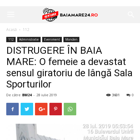
Acasă
112
112
Administratie
Eveniment
Monden
DISTRUGERE ÎN BAIA
MARE: O femeie a devastat
sensul giratoriu de lângă Sala
Sporturilor
De către
BM24
-
28 iulie 2019
3601
0