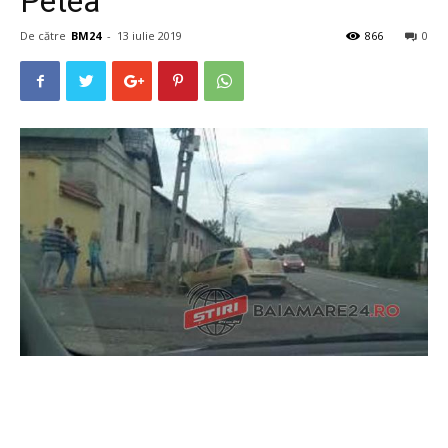
Petea
De către
BM24
-
13 iulie 2019
866
0