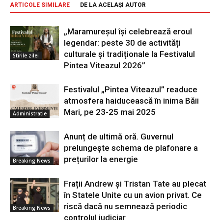
ARTICOLE SIMILARE
DE LA ACELAȘI AUTOR
„Maramureșul își celebrează eroul
legendar: peste 30 de activități
culturale și tradiționale la Festivalul
Stirile zilei
Pintea Viteazul 2026”
Festivalul „Pintea Viteazul” readuce
atmosfera haiducească în inima Băii
Mari, pe 23-25 mai 2025
Administratie
Anunț de ultimă oră. Guvernul
prelungește schema de plafonare a
prețurilor la energie
Breaking News
Frații Andrew și Tristan Tate au plecat
în Statele Unite cu un avion privat. Ce
riscă dacă nu semnează periodic
Breaking News
controlul judiciar