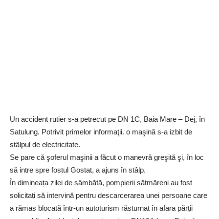
Un accident rutier s-a petrecut pe DN 1C, Baia Mare – Dej, în
Satulung. Potrivit primelor informaţii. o maşină s-a izbit de
stâlpul de electricitate.
Se pare că şoferul maşinii a făcut o manevră greşită şi, în loc
să intre spre fostul Gostat, a ajuns în stâlp.
În dimineața zilei de sâmbătă, pompierii sătmăreni au fost
solicitați să intervină pentru descarcerarea unei persoane care
a rămas blocată într-un autoturism răsturnat în afara părții