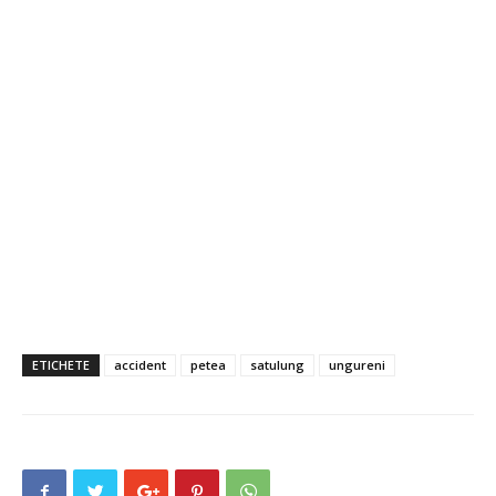
ETICHETE
accident
petea
satulung
ungureni