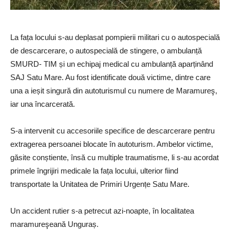
La fața locului s-au deplasat pompierii militari cu o autospecială
de descarcerare, o autospecială de stingere, o ambulanță
SMURD- TIM și un echipaj medical cu ambulanță aparținând
SAJ Satu Mare. Au fost identificate două victime, dintre care
una a ieșit singură din autoturismul cu numere de Maramureş,
iar una încarcerată.
S-a intervenit cu accesoriile specifice de descarcerare pentru
extragerea persoanei blocate în autoturism. Ambelor victime,
găsite conștiente, însă cu multiple traumatisme, li s-au acordat
primele îngrijiri medicale la fața locului, ulterior fiind
transportate la Unitatea de Primiri Urgențe Satu Mare.
Un accident rutier s-a petrecut azi-noapte, în localitatea
maramureşeană Unguraș.