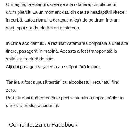
O maşină, la volanul căreia se afla o tânără, circula pe un
drum pietruit. La un moment dat, din cauza neadaptării vitezei
în curbă, autoturismul a derapat, a ieşit de pe drum într-un
şanţ, apoi s-a dat de trei ori peste cap.
În urma accidentului, a rezultat vătămarea corporală a unei alte
tinere, pasageră în maşină. Aceasta a fost transportată la
spital cu fractură de tibie.
Alţi doi pasageri şi şoferiţa au scăpat fără leziuni.
Tânăra a fost supusă testării cu alcooltestul, rezultatul fiind
zero.
Polițiștii continuă cercetările pentru stabilirea împrejurărilor în
care s-a produs accidentul.
Comenteaza cu Facebook