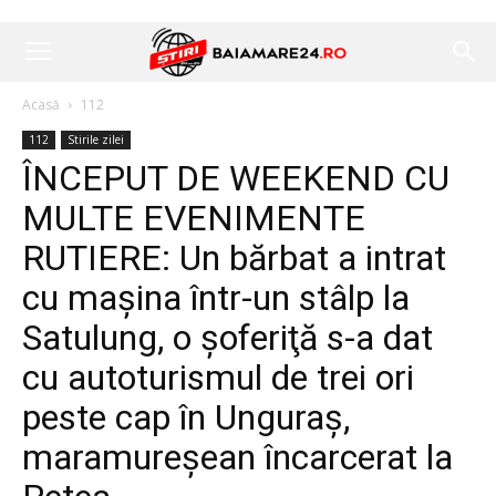
Acasă
112
112
Stirile zilei
ÎNCEPUT DE WEEKEND CU
MULTE EVENIMENTE
RUTIERE: Un bărbat a intrat
cu maşina într-un stâlp la
Satulung, o şoferiţă s-a dat
cu autoturismul de trei ori
peste cap în Unguraș,
maramureşean încarcerat la