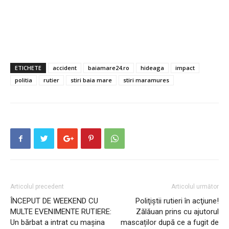
ETICHETE
accident
baiamare24.ro
hideaga
impact
politia
rutier
stiri baia mare
stiri maramures
Articolul precedent
Articolul următor
ÎNCEPUT DE WEEKEND CU
Poliţiştii rutieri în acţiune!
MULTE EVENIMENTE RUTIERE:
Zălăuan prins cu ajutorul
Un bărbat a intrat cu maşina
mascaților după ce a fugit de