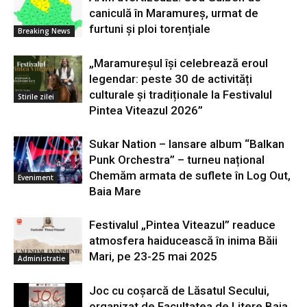
caniculă în Maramureș, urmat de
furtuni și ploi torențiale
Breaking News
„Maramureșul își celebrează eroul
legendar: peste 30 de activități
culturale și tradiționale la Festivalul
Stirile zilei
Pintea Viteazul 2026”
Sukar Nation – lansare album “Balkan
Punk Orchestra” – turneu național
Chemăm armata de suflete în Log Out,
Eveniment
Baia Mare
Festivalul „Pintea Viteazul” readuce
atmosfera haiducească în inima Băii
Mari, pe 23-25 mai 2025
Administratie
Joc cu coșarcă de Lăsatul Secului,
organizat de Facultatea de Litere Baia