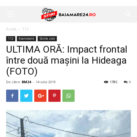
Acasă
112
112
Eveniment
Stirile zilei
ULTIMA ORĂ: Impact frontal
între două maşini la Hideaga
(FOTO)
De către
BM24
-
14 iulie 2019
1785
0