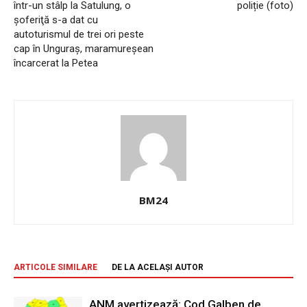
într-un stâlp la Satulung, o
poliție (foto)
şoferiţă s-a dat cu
autoturismul de trei ori peste
cap în Unguraș, maramureşean
încarcerat la Petea
BM24
ARTICOLE SIMILARE
DE LA ACELAȘI AUTOR
ANM avertizează: Cod Galben de