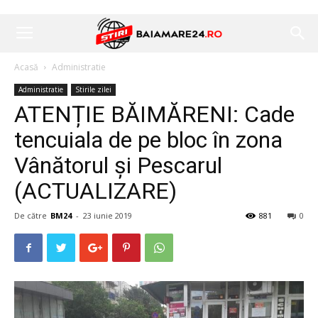
Acasă
Administratie
Administratie
Stirile zilei
ATENȚIE BĂIMĂRENI: Cade
tencuiala de pe bloc în zona
Vânătorul și Pescarul
(ACTUALIZARE)
De către
BM24
-
23 iunie 2019
881
0