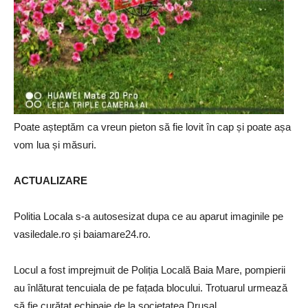
Poate așteptăm ca vreun pieton să fie lovit în cap și poate așa
vom lua și măsuri.
ACTUALIZARE
Politia Locala s-a autosesizat dupa ce au aparut imaginile pe
vasiledale.ro și baiamare24.ro.
Locul a fost imprejmuit de Poliția Locală Baia Mare, pompierii
au înlăturat tencuiala de pe fațada blocului. Trotuarul urmează
să fie curățat echipaje de la societatea Drusal.