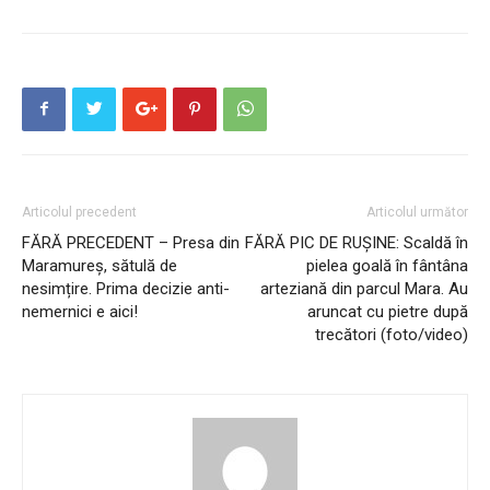
Articolul precedent
Articolul următor
FĂRĂ PRECEDENT – Presa din
FĂRĂ PIC DE RUȘINE: Scaldă în
Maramureș, sătulă de
pielea goală în fântâna
nesimțire. Prima decizie anti-
arteziană din parcul Mara. Au
nemernici e aici!
aruncat cu pietre după
trecători (foto/video)