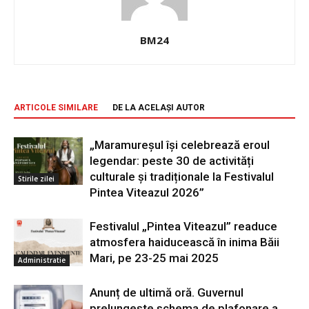
BM24
ARTICOLE SIMILARE
DE LA ACELAȘI AUTOR
„Maramureșul își celebrează eroul
legendar: peste 30 de activități
culturale și tradiționale la Festivalul
Stirile zilei
Pintea Viteazul 2026”
Festivalul „Pintea Viteazul” readuce
atmosfera haiducească în inima Băii
Mari, pe 23-25 mai 2025
Administratie
Anunț de ultimă oră. Guvernul
prelungește schema de plafonare a