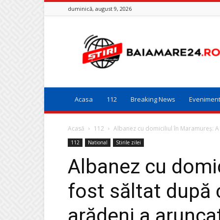
duminică, august 9, 2026
Baia
Mare
24
Acasa
112
Breaking News
Evenimen
Acasă
112
Albanez cu domiciliul în Maramureș: A 
112
National
Stirile zilei
Albanez cu domic
fost săltat după
arădeni a arunca