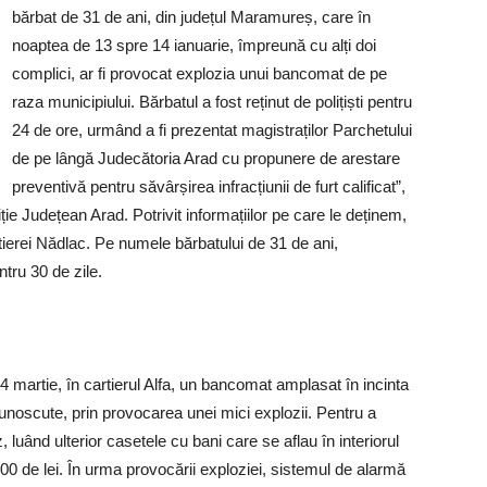
bărbat de 31 de ani, din județul Maramureș, care în
noaptea de 13 spre 14 ianuarie, împreună cu alți doi
complici, ar fi provocat explozia unui bancomat de pe
raza municipiului. Bărbatul a fost reținut de polițiști pentru
24 de ore, urmând a fi prezentat magistraților Parchetului
de pe lângă Judecătoria Arad cu propunere de arestare
preventivă pentru săvârșirea infracțiunii de furt calificat”,
ție Județean Arad. Potrivit informațiilor pe care le deținem,
ontierei Nădlac. Pe numele bărbatului de 31 de ani,
tru 30 de zile.
4 martie, în cartierul Alfa, un bancomat amplasat în incinta
noscute, prin provocarea unei mici explozii. Pentru a
, luând ulterior casetele cu bani care se aflau în interiorul
00 de lei. În urma provocării exploziei, sistemul de alarmă