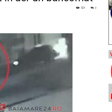
721
0