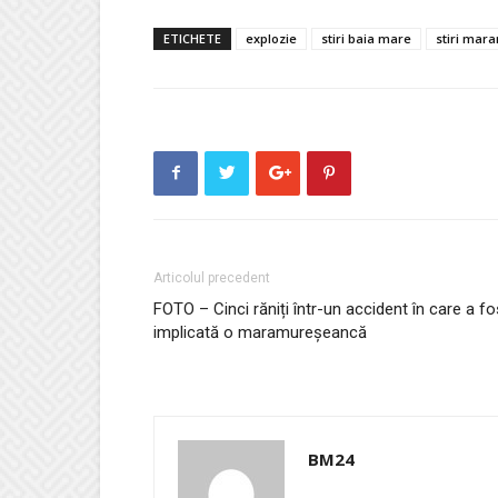
ETICHETE
explozie
stiri baia mare
stiri mar
Articolul precedent
FOTO – Cinci răniți într-un accident în care a fo
implicată o maramureșeancă
BM24