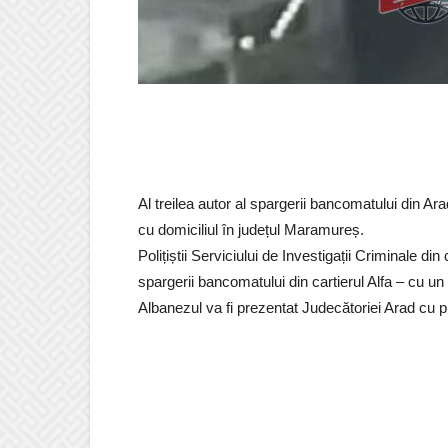
Al treilea autor al spargerii bancomatului din Ara
cu domiciliul în județul Maramureș.
Polițiștii Serviciului de Investigații Criminale di
spargerii bancomatului din cartierul Alfa – cu un 
Albanezul va fi prezentat Judecătoriei Arad cu 