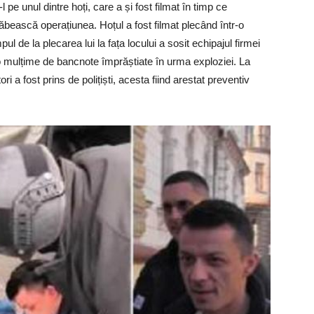
pe unul dintre hoți, care a și fost filmat în timp ce
bească operațiunea. Hoțul a fost filmat plecând într-o
l de la plecarea lui la fața locului a sosit echipajul firmei
o mulțime de bancnote împrăștiate în urma exploziei. La
i a fost prins de polițiști, acesta fiind arestat preventiv