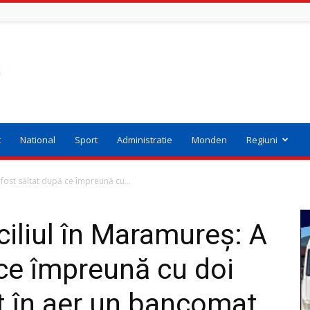
t
National
Sport
Administratie
Monden
Regiuni
fost săltat după ce împreună cu...
iliul în Maramureș: A
 ce împreună cu doi
t în aer un bancomat