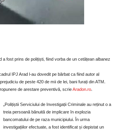
d a fost prins de polițiști, fiind vorba de un cetățean albanez
n cadrul IPJ Arad l-au dovedit pe bărbat ca fiind autor al
prejudiciu de peste 420 de mii de lei, bani furați din ATM.
propunere de arestare preventivă, scrie
Aradon.ro
.
„Polițiștii Serviciului de Investigații Criminale au reținut o a
treia persoană bănuită de implicare în explozia
bancomatului de pe raza municipiului. În urma
investigațiilor efectuate, a fost identificat și depistat un