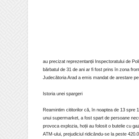
au precizat reprezentanții Inspectoratului de Poli
bărbatul de 31 de ani ar fi fost prins în zona fr
Judecătoria Arad a emis mandat de arestare pen
Istoria unei spargeri
Reamintim cititorilor că, în noaptea de 13 spre 1
unui supermarket, a fost spart de persoane necu
provoca explozia, hoții au folosit o butelie cu gaz
ATM-ului, prejudiciul ridicându-se la peste 420.0