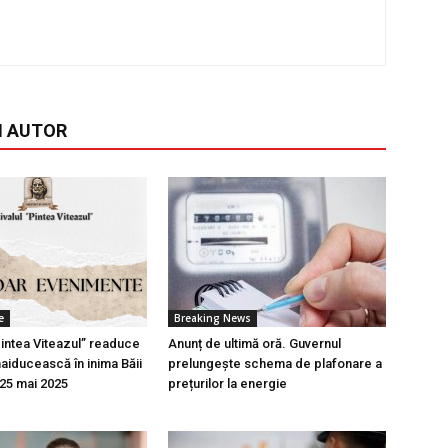
I AUTOR
e
Breaking News
Pintea Viteazul” readuce
Anunț de ultimă oră. Guvernul
aiducească în inima Băii
prelungește schema de plafonare a
-25 mai 2025
prețurilor la energie