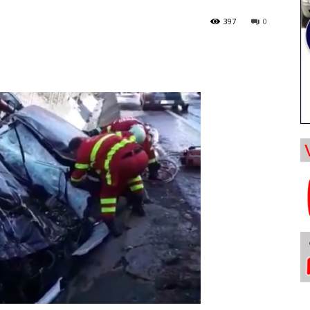
397
0