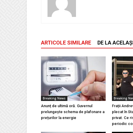
ARTICOLE SIMILARE
DE LA ACELAȘ
Breaking News
Breaking N
Anunț de ultimă oră. Guvernul
Frații Andre
prelungește schema de plafonare a
plecat în St
prețurilor la energie
privat. Ce 
periodic con