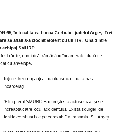
DN 65, în localitatea Lunca Corbului, judeţul Argeş. Trei
care se aflau s-a ciocnit violent cu un TIR. Una dintre
 un echipaj SMURD.
u fost rănite, duminică, rămânând încarcerate, după ce
ărcat cu anvelope.
Toţi cei trei ocupanţi ai autoturismului au rămas
încarceraţi.
”Elicopterul SMURD Bucureşti s-a autosesizat şi se
îndreaptă către locul accidentului. Există scurgeri de
lichide combustibile pe carosabil” a transmis ISU Argeş.