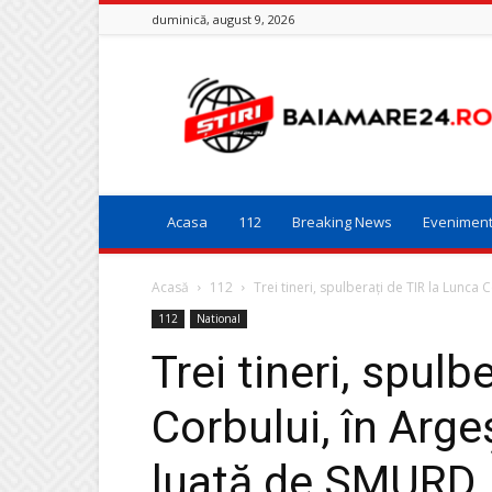
duminică, august 9, 2026
Baia
Mare
24
Acasa
112
Breaking News
Evenimen
Acasă
112
Trei tineri, spulberaţi de TIR la Lunca C
112
National
Trei tineri, spulb
Corbului, în Arge
luată de SMURD