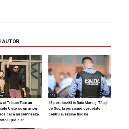
I AUTOR
ews
112
w și Tristan Tate au
15 percheziții în Baia Mare și Tăuții
atele Unite cu un avion
de Sus, la persoane cercetate
riscă dacă nu semnează
pentru evaziune fiscală
trolul judiciar