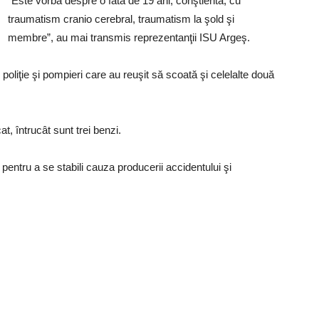
”Este vorba despre o fată de 19 ani, conştientă, cu
traumatism cranio cerebral, traumatism la şold şi
membre”, au mai transmis reprezentanţii ISU Argeş.
poliţie şi pompieri care au reuşit să scoată şi celelalte două
at, întrucât sunt trei benzi.
pentru a se stabili cauza producerii accidentului şi