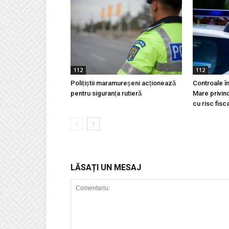
112
112
Polițiștii maramureșeni acționează
Controale în
pentru siguranța rutieră
Mare privind
cu risc fisca
LĂSAȚI UN MESAJ