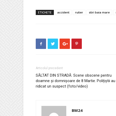
ETICHETE
accident
rutier
stiri baia mare
Articolul precedent
SĂLTAT DIN STRADĂ: Scene obscene pentru
doamne și domnișoare de 8 Martie. Polițiștii au
ridicat un suspect (foto/video)
BM24