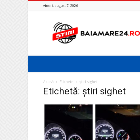
vineri, august 7, 2026
Baia
Mare
24
Acasă
Etichete
știri sighet
Etichetă: știri sighet