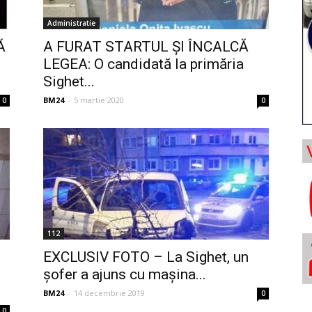
Administratie
Ă
A FURAT STARTUL ȘI ÎNCALCĂ
LEGEA: O candidată la primăria
Sighet...
BM24
-
5 martie 2020
0
0
112
EXCLUSIV FOTO – La Sighet, un
șofer a ajuns cu mașina...
BM24
-
14 decembrie 2019
0
0