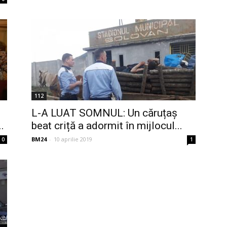
112
,
L-A LUAT SOMNUL: Un căruțaș
.
beat criță a adormit în mijlocul...
BM24
-
10 aprilie 2019
0
1