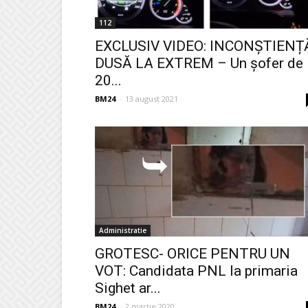
112
EXCLUSIV VIDEO: INCONȘTIENȚ
DUSĂ LA EXTREM – Un șofer de
20...
BM24
-
13 august 2021
Administratie
GROTESC- ORICE PENTRU UN
VOT: Candidata PNL la primaria
Sighet ar...
BM24
-
2 martie 2020