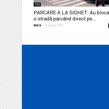
112
PARCARE A LA SIGHET: Au bloca
o stradă parcând direct pe...
BM24
-
10 aprilie 2019