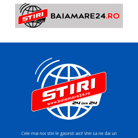
Cele mai noi stiri le gasesti aici! Vrei sa ne dai un