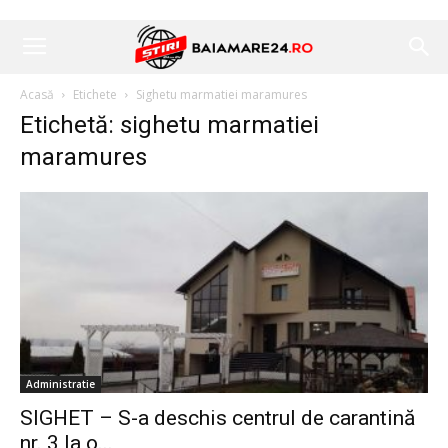
Acasă
Etichete
Sighetu marmatiei maramures
Etichetă: sighetu marmatiei
maramures
Administratie
SIGHET – S-a deschis centrul de carantină
nr. 3 la o...