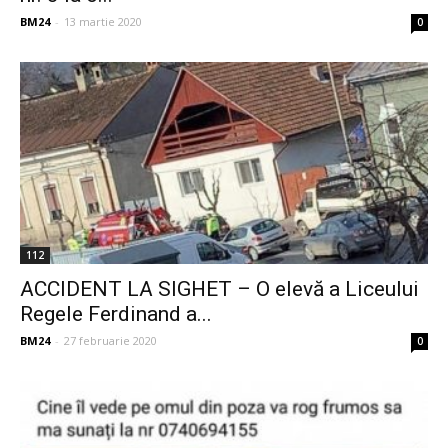
BM24
-
13 martie 2020
0
112
ACCIDENT LA SIGHET – O elevă a Liceului
Regele Ferdinand a...
BM24
-
27 februarie 2020
0