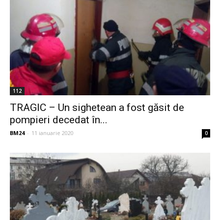
112
TRAGIC – Un sighetean a fost găsit de
pompieri decedat în...
BM24
-
11 ianuarie 2020
0