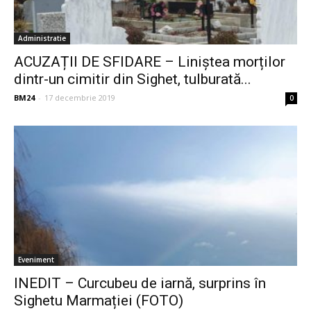
Administratie
ACUZAȚII DE SFIDARE – Liniștea morților
dintr-un cimitir din Sighet, tulburată...
BM24
-
17 decembrie 2019
0
Eveniment
INEDIT – Curcubeu de iarnă, surprins în
Sighetu Marmației (FOTO)