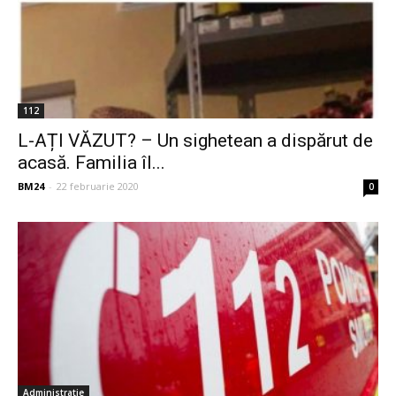
112
L-AȚI VĂZUT? – Un sighetean a dispărut de
acasă. Familia îl...
BM24
-
22 februarie 2020
0
Administratie