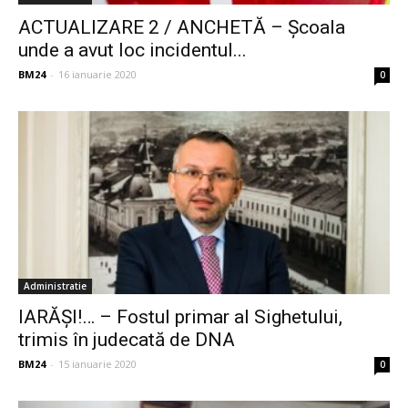
ACTUALIZARE 2 / ANCHETĂ – Școala
unde a avut loc incidentul...
BM24
-
16 ianuarie 2020
0
Administratie
IARĂȘI!… – Fostul primar al Sighetului,
trimis în judecată de DNA
BM24
-
15 ianuarie 2020
0