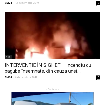
BM24
-
13 decembrie 2019
0
112
INTERVENȚIE ÎN SIGHET – Incendiu cu
pagube însemnate, din cauza unei...
BM24
-
6 decembrie 2019
0
- Reclame -