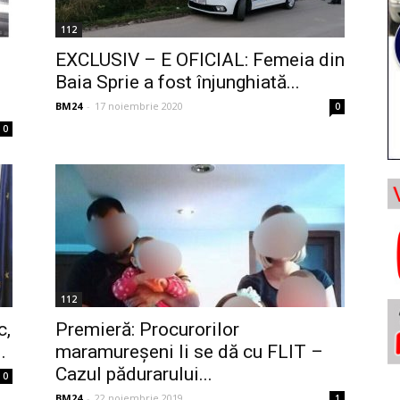
112
EXCLUSIV – E OFICIAL: Femeia din
Baia Sprie a fost înjunghiată...
BM24
-
17 noiembrie 2020
0
0
112
c,
Premieră: Procurorilor
.
maramureșeni li se dă cu FLIT –
Cazul pădurarului...
0
BM24
-
22 noiembrie 2019
1