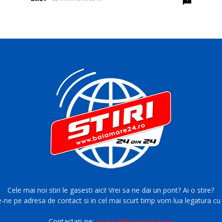
Cele mai noi stiri le gasesti aici! Vrei sa ne dai un pont? Ai o stire?
e-ne pe adresa de contact si in cel mai scurt timp vom lua legatura cu 
Contactați-ne:
contact@baiamare24.ro