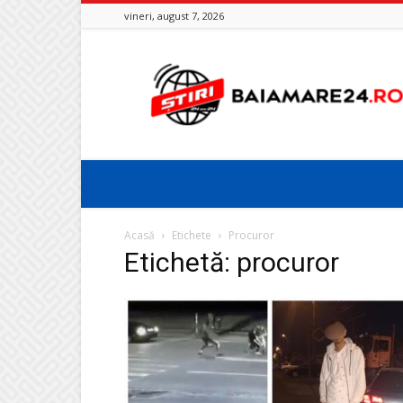
vineri, august 7, 2026
Baia
Mare
24
Acasă
Etichete
Procuror
Etichetă: procuror