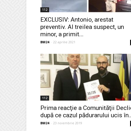
112
EXCLUSIV: Antonio, arestat
preventiv. Al treilea suspect, un
minor, a primit...
BM24
-
22 aprilie 2021
112
Prima reacţie a Comunităţii Decli
după ce cazul pădurarului ucis în..
BM24
-
23 noiembrie 2019