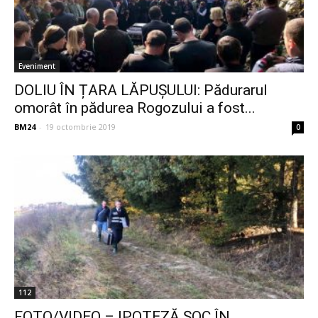
Eveniment
DOLIU ÎN ȚARA LĂPUȘULUI: Pădurarul
omorât în pădurea Rogozului a fost...
BM24
-
19 octombrie 2019
0
112
FOTO/VIDEO – IPOTEZĂ ȘOC ÎN