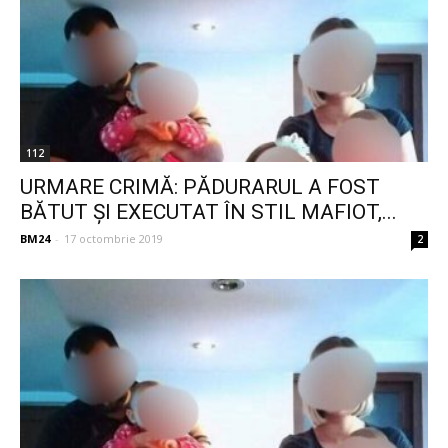
112
URMARE CRIMĂ: PĂDURARUL A FOST
BĂTUT ŞI EXECUTAT ÎN STIL MAFIOT,...
BM24
-
17 octombrie 2019
2