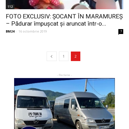
112
FOTO EXCLUSIV: ȘOCANT ÎN MARAMUREȘ
– Pădurar împușcat și aruncat într-o...
BM24
-
16 octombrie 2019
7
1
2
- Reclame -