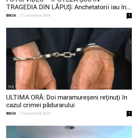
TRAGEDIA DIN LĂPUȘ: Anchetatorii iau în...
BM24
-
17 octombrie 2019
1
112
ULTIMA ORĂ: Doi maramureşeni reţinuţi în
cazul crimei pădurarului
BM24
-
17 octombrie 2019
1