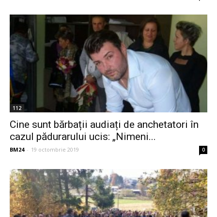
112
Cine sunt bărbații audiați de anchetatori în
cazul pădurarului ucis: „Nimeni...
BM24
-
19 octombrie 2019
0