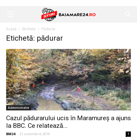
Acasă
Etichete
Pădurar
Etichetă: pădurar
Administratie
Cazul pădurarului ucis în Maramureș a ajuns
la BBC. Ce relatează...
BM24
-
21 octombrie 2019
1