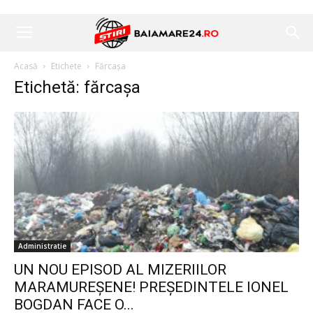
Acasă
Etichete
Fărcașa
Etichetă: fărcașa
Administratie
UN NOU EPISOD AL MIZERIILOR
MARAMUREȘENE! PREȘEDINTELE IONEL
BOGDAN FACE O...