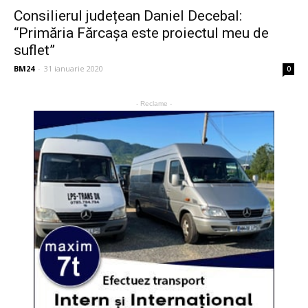
Consilierul județean Daniel Decebal:
“Primăria Fărcașa este proiectul meu de
suflet”
BM24
-
31 ianuarie 2020
0
- Reclame -