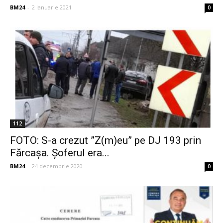
BM24
-
2 ianuarie 2021
0
112
FOTO: S-a crezut ”Z(m)eu” pe DJ 193 prin
Fărcașa. Șoferul era...
BM24
-
24 decembrie 2020
0