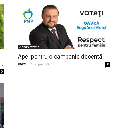
Administratie
Apel pentru o campanie decentă!
..
BM24
-
22 august 2020
0
0