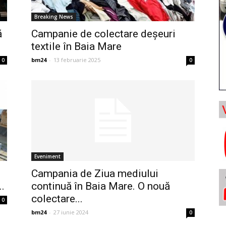
Breaking News
ă
Campanie de colectare deșeuri
textile în Baia Mare
bm24
-
13 februarie 2025
0
0
Eveniment
Campania de Ziua mediului
..
continuă în Baia Mare. O nouă
colectare...
0
bm24
-
27 iunie 2024
0