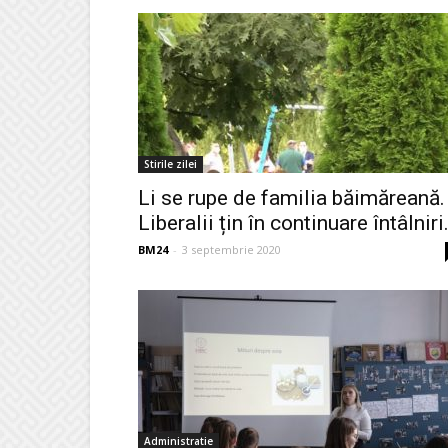
Stirile zilei
Li se rupe de familia băimăreană.
Liberalii țin în continuare întâlniri.
BM24
-
3 septembrie 2020
Administratie