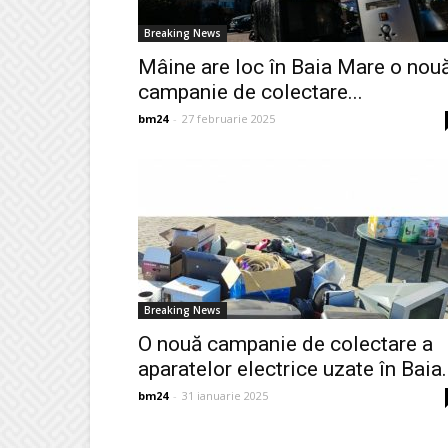
Breaking News
Mâine are loc în Baia Mare o nou
campanie de colectare...
bm24
-
27 februarie 2025
Breaking News
O nouă campanie de colectare a
aparatelor electrice uzate în Baia.
bm24
-
31 ianuarie 2025