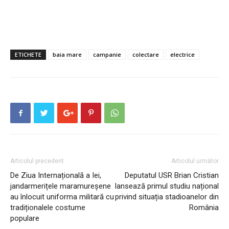
ETICHETE
baia mare
campanie
colectare
electrice
Articolul precedent
Articolul următor
De Ziua Internațională a Iei,
Deputatul USR Brian Cristian
jandarmerițele maramureșene
lansează primul studiu național
au înlocuit uniforma militară cu
privind situația stadioanelor din
tradiționalele costume
România
populare