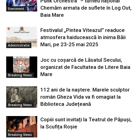
Punk Orchestra” – turneu național
Chemăm armata de suflete în Log Out,
Eveniment
Baia Mare
Festivalul „Pintea Viteazul” readuce
atmosfera haiducească în inima Băii
Mari, pe 23-25 mai 2025
Administratie
Joc cu coșarcă de Lăsatul Secului,
organizat de Facultatea de Litere Baia
Mare
Breaking News
112 ani de la naștere. Marele sculptor
român Gheza Vida va fi omagiat la
Biblioteca Județeană
Breaking News
Copiii sunt invitați la Teatrul de Păpuși,
la Scufița Roșie
Breaking News