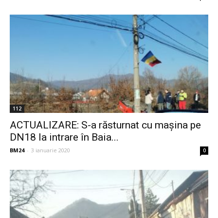
112
ACTUALIZARE: S-a răsturnat cu mașina pe
DN18 la intrare în Baia...
BM24
-
3 ianuarie 2020
0