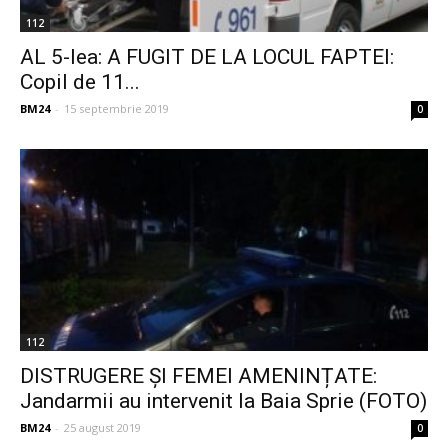
112
AL 5-lea: A FUGIT DE LA LOCUL FAPTEI:
Copil de 11...
BM24
-
15 septembrie 2019
0
112
DISTRUGERE ȘI FEMEI AMENINȚATE:
Jandarmii au intervenit la Baia Sprie (FOTO)
BM24
-
25 august 2019
0