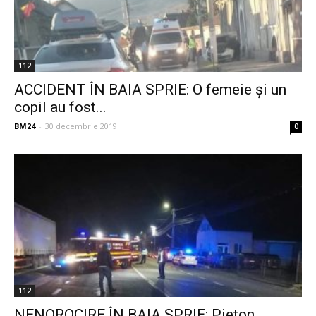
112
ACCIDENT ÎN BAIA SPRIE: O femeie și un
copil au fost...
BM24
-
30 decembrie 2019
0
112
NENOROCIRE ÎN BAIA SPRIE: Pieton