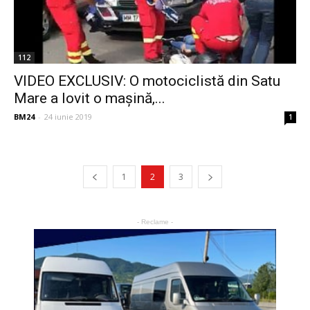
112
VIDEO EXCLUSIV: O motociclistă din Satu
Mare a lovit o mașină,...
BM24
-
24 iunie 2019
1
1
2
3
- Reclame -