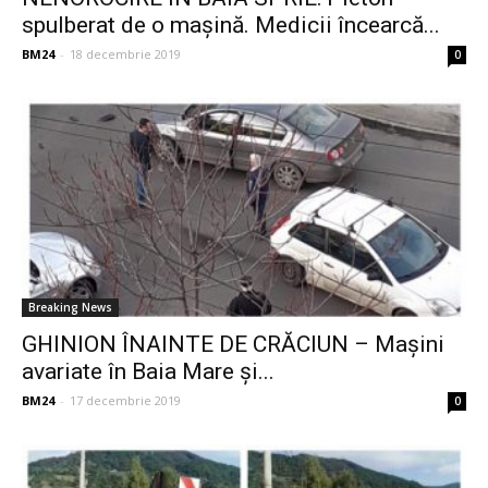
spulberat de o mașină. Medicii încearcă...
BM24
-
18 decembrie 2019
0
Breaking News
GHINION ÎNAINTE DE CRĂCIUN – Mașini
avariate în Baia Mare și...
BM24
-
17 decembrie 2019
0