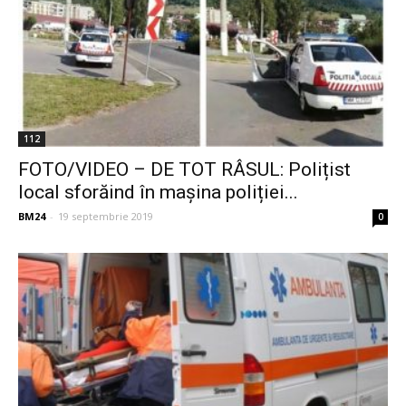
112
FOTO/VIDEO – DE TOT RÂSUL: Polițist
local sforăind în mașina poliției...
BM24
-
19 septembrie 2019
0