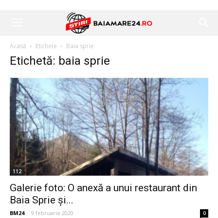
Acasă
Etichete
Baia sprie
Etichetă: baia sprie
112
Galerie foto: O anexă a unui restaurant din
Baia Sprie și...
BM24
-
9 februarie 2020
0