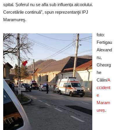
spital. Șoferul nu se afla sub influența alcoolului.
Cercetările continuă”, spun reprezentanţii IPJ
Maramureş.
foto:
Fertigau
Alexand
ru,
Gheorg
he
Călin/
A
ccident
e
Maram
ureș
.