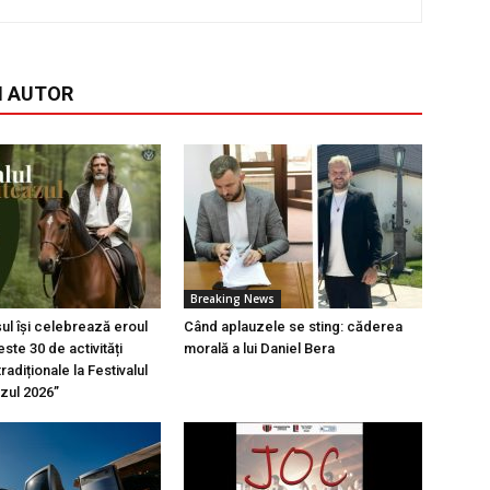
I AUTOR
Breaking News
l își celebrează eroul
Când aplauzele se sting: căderea
ste 30 de activități
morală a lui Daniel Bera
tradiționale la Festivalul
azul 2026”