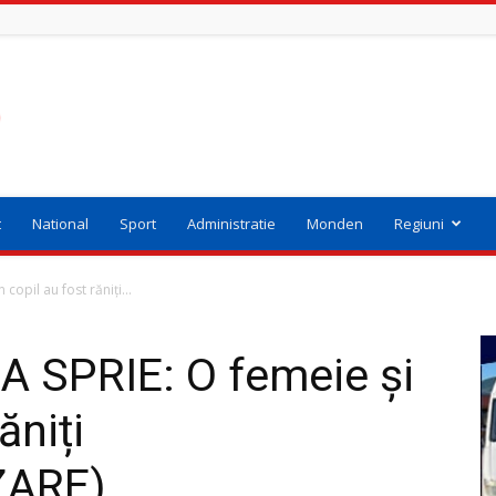
t
National
Sport
Administratie
Monden
Regiuni
opil au fost răniți...
A SPRIE: O femeie și
ăniți
ZARE)