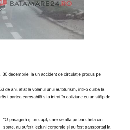
uni, 30 decembrie, la un accident de circulație produs pe
63 de ani, aflat la volanul unui autoturism, într-o curbă la
sit partea carosabilă și a intrat în coliziune cu un stâlp de
“O pasageră și un copil, care se afla pe bancheta din
spate, au suferit leziuni corporale și au fost transportați la