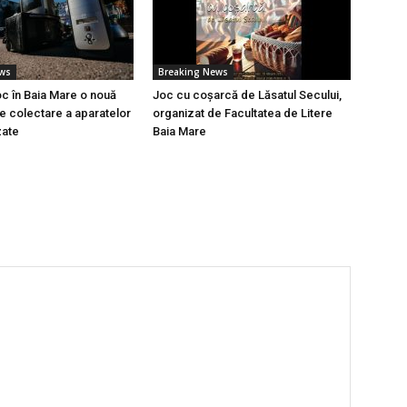
ews
Breaking News
oc în Baia Mare o nouă
Joc cu coșarcă de Lăsatul Secului,
 colectare a aparatelor
organizat de Facultatea de Litere
zate
Baia Mare