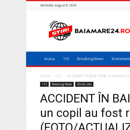
sâmbătă, august 8, 2026
Baia
Mare
24
Acasa
112
Breaking News
Evenimen
Acasă
112
ACCIDENT ÎN BAIA SPRIE: O femeie și un c
112
Breaking News
Stirile zilei
ACCIDENT ÎN BAI
un copil au fost r
(FOTO/ACTUALI