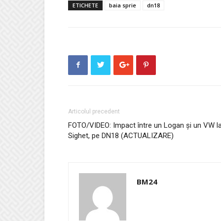
ETICHETE
baia sprie
dn18
Articolul precedent
FOTO/VIDEO: Impact între un Logan și un VW l
Sighet, pe DN18 (ACTUALIZARE)
BM24