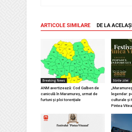
ARTICOLE SIMILARE
DE LA ACELAȘ
Breaking News
Stirile zilei
ANM avertizează: Cod Galben de
„Maramureșu
caniculă în Maramureș, urmat de
legendar: pe
furtuni și ploi torențiale
culturale și 
Pintea Vite