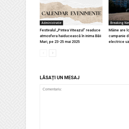
Administratie
Breaking N
Festivalul „Pintea Viteazul” readuce
Mâine are l
atmosfera haiducească în inima Băii
campanie de
Mari, pe 23-25 mai 2025
electrice u
LĂSAȚI UN MESAJ