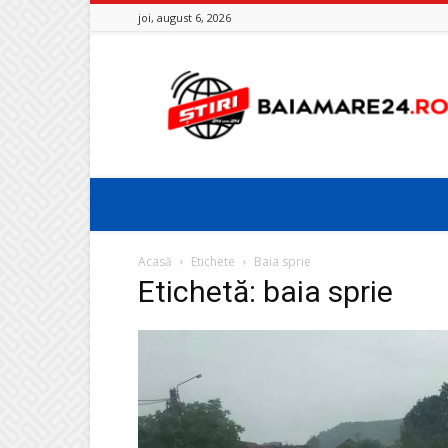
joi, august 6, 2026
Baia
Mare
24
Acasă
Etichete
Baia sprie
Etichetă: baia sprie