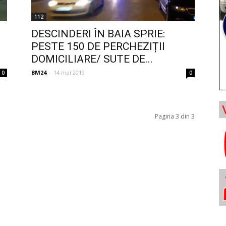
112
DESCINDERI ÎN BAIA SPRIE:
PESTE 150 DE PERCHEZIȚII
DOMICILIARE/ SUTE DE...
BM24
-
14 mai 2019
0
0
Pagina 3 din 3