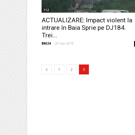
112
ACTUALIZARE: Impact violent la
intrare în Baia Sprie pe DJ184.
Trei...
BM24
-
20 mai 2019
1
2
3