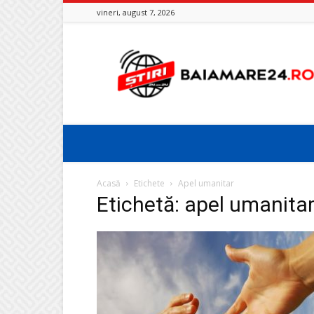
vineri, august 7, 2026
Baia
Mare
24
Acasă
Etichete
Apel umanitar
Etichetă: apel umanita