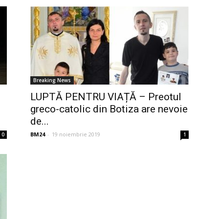
Breaking News
LUPTĂ PENTRU VIAȚĂ – Preotul
greco-catolic din Botiza are nevoie
de...
BM24
-
19 noiembrie 2019
0
1