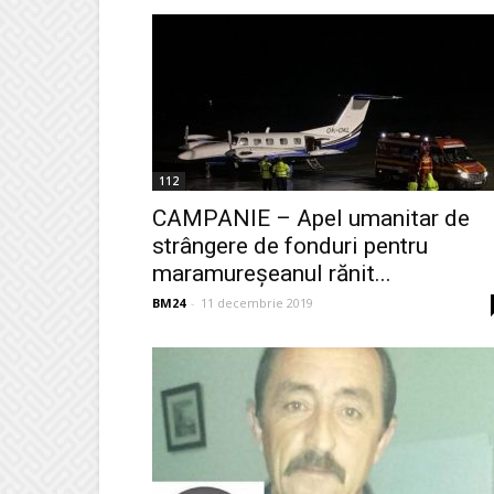
112
CAMPANIE – Apel umanitar de
strângere de fonduri pentru
maramureșeanul rănit...
BM24
-
11 decembrie 2019