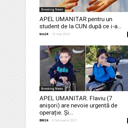
Breaking News
APEL UMANITAR pentru un
student de la CUN după ce i-a...
bm24
-
13 mai 2024
Breaking News
APEL UMANITAR. Flaviu (7
anișori) are nevoie urgentă de
operație. Și...
BM24
-
9 februarie 2021