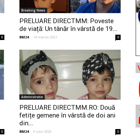
Breaking News
PRELUARE DIRECTMM: Poveste
de viață: Un tânăr în vârstă de 19...
BM24
-
14 martie 2021
0
0
Administratie
PRELUARE DIRECTMM.RO: Două
fetițe gemene în vârstă de doi ani
din...
BM24
-
9 iulie 2020
0
0