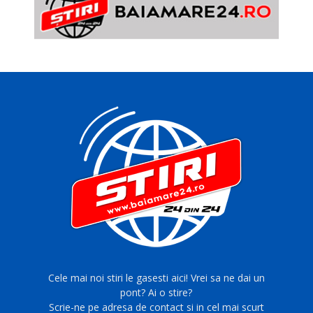
Cele mai noi stiri le gasesti aici! Vrei sa ne dai un
pont? Ai o stire?
Scrie-ne pe adresa de contact si in cel mai scurt