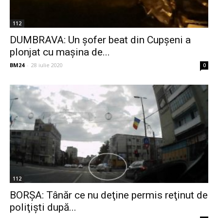
112
DUMBRAVA: Un șofer beat din Cupșeni a
plonjat cu mașina de...
BM24
-
28 iulie 2020
0
112
BORȘA: Tânăr ce nu deţine permis reţinut de
poliţişti după...