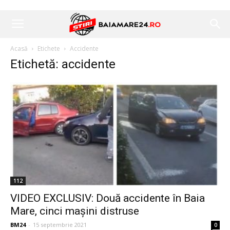
Acasă
Etichete
Accidente
Etichetă: accidente
112
VIDEO EXCLUSIV: Două accidente în Baia
Mare, cinci mașini distruse
BM24
-
15 septembrie 2021
0