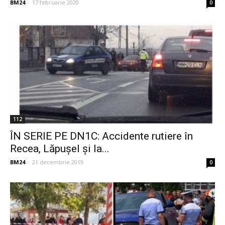
BM24
-
17 februarie 2020
0
112
ÎN SERIE PE DN1C: Accidente rutiere în
Recea, Lăpușel și la...
BM24
-
21 decembrie 2019
0