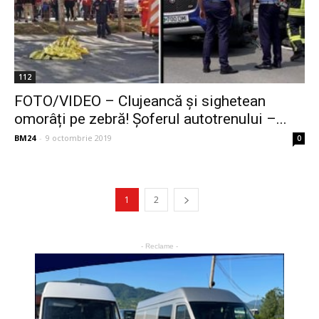
112
FOTO/VIDEO – Clujeancă și sighetean
omorâți pe zebră! Șoferul autotrenului –...
BM24
-
9 octombrie 2019
0
1
2
- Reclame -