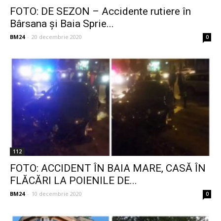
FOTO: DE SEZON – Accidente rutiere în
Bârsana și Baia Sprie...
BM24
-
20 decembrie 2020
0
112
FOTO: ACCIDENT ÎN BAIA MARE, CASĂ ÎN
FLĂCĂRI LA POIENILE DE...
BM24
-
10 decembrie 2020
0