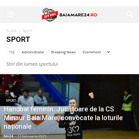
Acasă
Sport
SPORT
112
Administratie
Breaking News
Eveniment
Stiri din lumea sportului
SPORT
Handbal feminin. Jucătoare de la CS
Minaur Baia Mare, convocate la loturile
naționale
bm24
-
27 februarie 2025