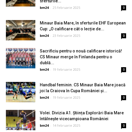
sferturile...
bm24
-
25 februarie 2025
0
Minaur Baia Mare, în sferturile EHF European
Cup: „O calificare cât o lecție de...
bm24
-
23 februarie 2025
0
Sacrificiu pentru o nouă calificare istorică!
CS Minaur merge în Finlanda pentru o
dublă...
bm24
-
19 februarie 2025
0
Handbal feminin. CS Minaur Baia Mare joacă
joi la Craiova în Cupa României și...
bm24
-
19 februarie 2025
0
Volei. Divizia A1. Știința Explorări Baia Mare
întâlnește vicecampioana României
bm24
-
14 februarie 2025
0