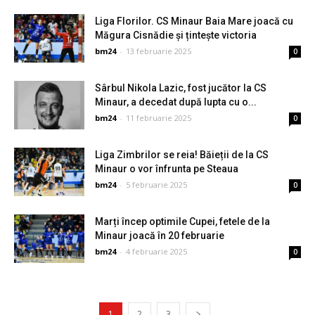
Liga Florilor. CS Minaur Baia Mare joacă cu
Măgura Cisnădie și țintește victoria
bm24
-
13 februarie 2025
0
Sârbul Nikola Lazic, fost jucător la CS
Minaur, a decedat după lupta cu o...
bm24
-
11 februarie 2025
0
Liga Zimbrilor se reia! Băieții de la CS
Minaur o vor înfrunta pe Steaua
bm24
-
5 februarie 2025
0
Marți încep optimile Cupei, fetele de la
Minaur joacă în 20 februarie
bm24
-
4 februarie 2025
0
1
2
3