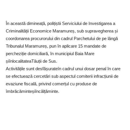
În această dimineață, polițiștii Serviciului de Investigarea a
Criminalității Economice Maramureș, sub supravegherea și
coordonarea procurorului din cadrul Parchetului de pe lângă
Tribunalul Maramureș, pun în aplicare 15 mandate de
percheziție domiciliară, în municipiul Baia Mare
șiînlocalitateaTăuții de Sus.
Activitățile sunt desfășurateîn cadrul unui dosar penal în care
se efectuează cercetări sub aspectul comiterii infracțiunii de
evaziune fiscală, privind comerțul cu produse de
îmbrăcăminteșiîncălțăminte.