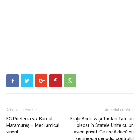
Articolul precedent
Articolul următor
FC Prietenia vs. Baroul
Frații Andrew și Tristan Tate au
Maramureș – Meci amical
plecat în Statele Unite cu un
vineri!
avion privat. Ce riscă dacă nu
semnează periodic controlul