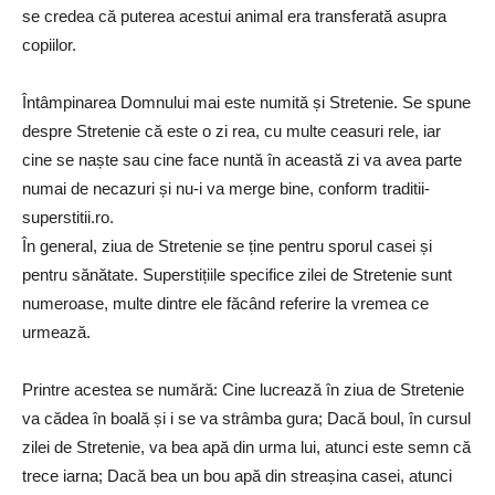
se credea că puterea acestui animal era transferată asupra
copiilor.
Întâmpinarea Domnului mai este numită și Stretenie. Se spune
despre Stretenie că este o zi rea, cu multe ceasuri rele, iar
cine se naște sau cine face nuntă în această zi va avea parte
numai de necazuri și nu-i va merge bine, conform traditii-
superstitii.ro.
În general, ziua de Stretenie se ține pentru sporul casei și
pentru sănătate. Superstițiile specifice zilei de Stretenie sunt
numeroase, multe dintre ele făcând referire la vremea ce
urmează.
Printre acestea se numără: Cine lucrează în ziua de Stretenie
va cădea în boală și i se va strâmba gura; Dacă boul, în cursul
zilei de Stretenie, va bea apă din urma lui, atunci este semn că
trece iarna; Dacă bea un bou apă din streașina casei, atunci