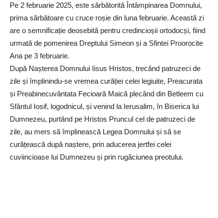
Pe 2 februarie 2025, este sărbătorită Întâmpinarea Domnului,
prima sărbătoare cu cruce roșie din luna februarie. Această zi
are o semnificație deosebită pentru credincioșii ortodocși, fiind
urmată de pomenirea Dreptului Simeon și a Sfintei Proorocite
Ana pe 3 februarie.
După Nașterea Domnului Iisus Hristos, trecând patruzeci de
zile și împlinindu-se vremea curăției celei legiuite, Preacurata
și Preabinecuvântata Fecioară Maică plecând din Betleem cu
Sfântul Iosif, logodnicul, și venind la Ierusalim, în Biserica lui
Dumnezeu, purtând pe Hristos Pruncul cel de patruzeci de
zile, au mers să împlinească Legea Domnului și să se
curățească după naștere, prin aducerea jertfei celei
cuviincioase lui Dumnezeu și prin rugăciunea preotului.