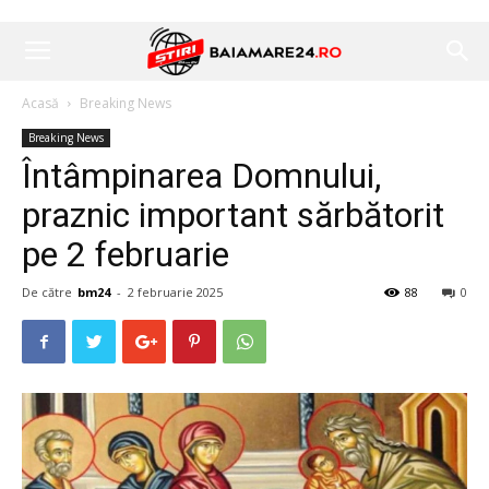
Acasă
Breaking News
Breaking News
Întâmpinarea Domnului,
praznic important sărbătorit
pe 2 februarie
De către
bm24
-
2 februarie 2025
88
0