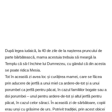
După legea iudaică, la 40 de zile de la nașterea pruncului de
parte bărbătească, mama acestuia trebuia să meargă la
Templu că să-l închine lui Dumnezeu, cu gândul că din acesta
se poate ridica Mesia.
Tot în această zi avea loc și curățirea mamei, care se făcea
prin aducere de jertfă a unui miel ca ardere-de-tot și a unui
porumbel ca jertfă pentru păcat, în cazul familiilor bogate sau a
doi porumbei – unul pentru ardere-de-tot și altul jertfă pentru
păcat, în cazul celor săraci. În această zi de sărbătoare, copiii
erau unși cu grăsime de urs. Potrivit tradiției, prin acest obicei