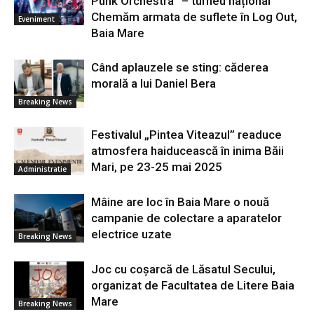
Punk Orchestra” – turneu național
Chemăm armata de suflete în Log Out,
Eveniment
Baia Mare
Când aplauzele se sting: căderea
morală a lui Daniel Bera
Breaking News
Festivalul „Pintea Viteazul” readuce
atmosfera haiducească în inima Băii
Mari, pe 23-25 mai 2025
Administratie
Mâine are loc în Baia Mare o nouă
campanie de colectare a aparatelor
electrice uzate
Breaking News
Joc cu coșarcă de Lăsatul Secului,
organizat de Facultatea de Litere Baia
Mare
Breaking News