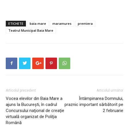
ETICHETE
baia mare
maramures
premiera
Teatrul Municipal Baia Mare
Articolul precedent
Articolul următor
Vocea elevilor din Baia Mare a
Întâmpinarea Domnului,
ajuns la Bucureşti, în cadrul
praznic important sărbătorit pe
Concursului naţional de creaţie
2 februarie
virtuală organizat de Poliţia
Română