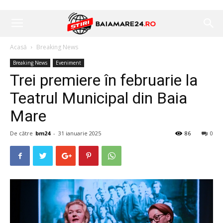
Acasă
Breaking News
Breaking News
Eveniment
Trei premiere în februarie la
Teatrul Municipal din Baia
Mare
De către
bm24
-
31 ianuarie 2025
86
0