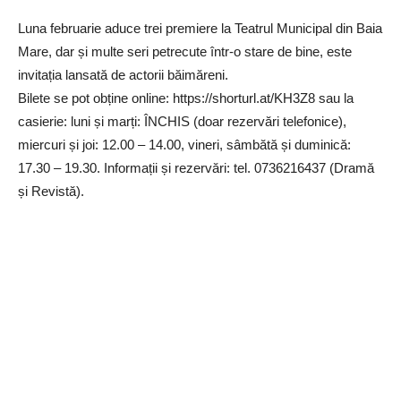
Luna februarie aduce trei premiere la Teatrul Municipal din Baia
Mare, dar și multe seri petrecute într-o stare de bine, este
invitația lansată de actorii băimăreni.
Bilete se pot obține online: https://shorturl.at/KH3Z8 sau la
casierie: luni și marți: ÎNCHIS (doar rezervări telefonice),
miercuri și joi: 12.00 – 14.00, vineri, sâmbătă și duminică:
17.30 – 19.30. Informații și rezervări: tel. 0736216437 (Dramă
și Revistă).