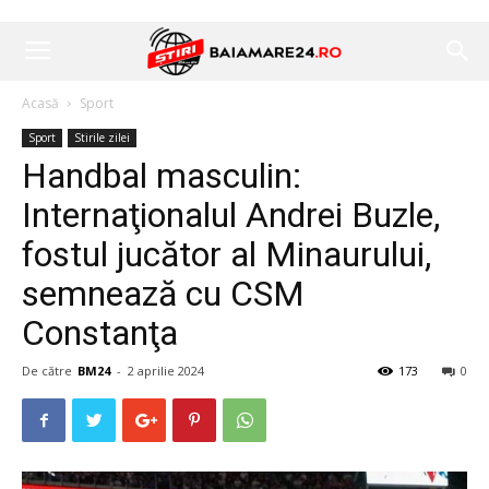
Acasă
Sport
Sport
Stirile zilei
Handbal masculin:
Internaţionalul Andrei Buzle,
fostul jucător al Minaurului,
semnează cu CSM
Constanţa
De către
BM24
-
2 aprilie 2024
173
0