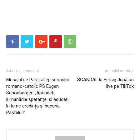
Articolul precedent
Articolul următor
Mesajul de Paști al episcopului
SCANDAL la Fersig după un
romano-catolic PS Eugen
live pe TikTok
Schönberger: „Aprindeți
lumânările speranței și aduceți
în lume credința și bucuria
Paștelui!”