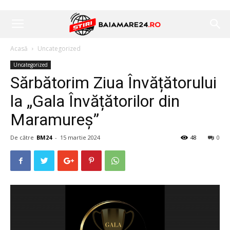
Acasă
Uncategorized
Uncategorized
Sărbătorim Ziua Învățătorului
la „Gala Învățătorilor din
Maramureș”
De către
BM24
-
15 martie 2024
48
0