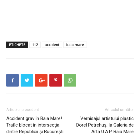
ETICHETE
112
accident
baia mare
Articolul precedent
Articolul următor
Accident grav în Baia Mare!
Vernisajul artistului plastic
Trafic blocat în intersecția
Dorel Petrehuş, la Galeria de
dintre Republicii și București
Artă U.A.P. Baia Mare