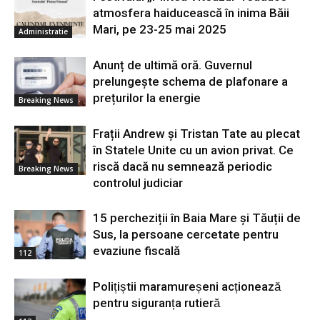
atmosfera haiducească în inima Băii
Mari, pe 23-25 mai 2025
Administratie
Anunț de ultimă oră. Guvernul
prelungește schema de plafonare a
prețurilor la energie
Breaking News
Frații Andrew și Tristan Tate au plecat
în Statele Unite cu un avion privat. Ce
riscă dacă nu semnează periodic
Breaking News
controlul judiciar
15 percheziții în Baia Mare și Tăuții de
Sus, la persoane cercetate pentru
evaziune fiscală
112
Polițiștii maramureșeni acționează
pentru siguranța rutieră