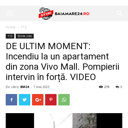
Acasă
112
112
Stirile zilei
DE ULTIM MOMENT:
Incendiu la un apartament
din zona Vivo Mall. Pompierii
intervin în forță. VIDEO
De către
BM24
-
7 mai 2023
219
0