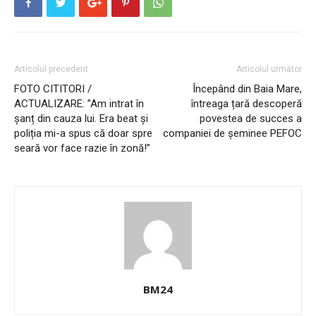
Articolul precedent
Articolul următor
FOTO CITITORI /
Începând din Baia Mare,
ACTUALIZARE: ”Am intrat în
întreaga țară descoperă
șanț din cauza lui. Era beat și
povestea de succes a
poliția mi-a spus că doar spre
companiei de șeminee PEFOC
seară vor face razie în zonă!”
BM24