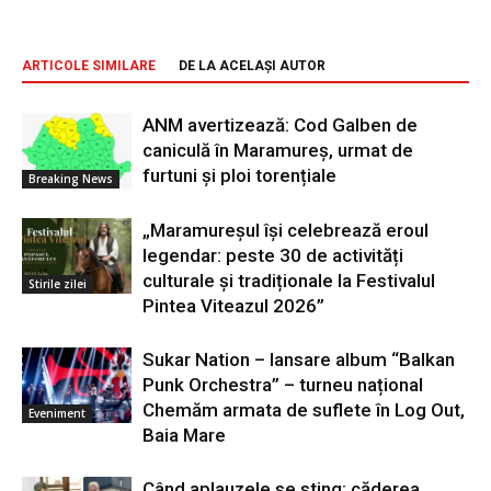
ARTICOLE SIMILARE
DE LA ACELAȘI AUTOR
ANM avertizează: Cod Galben de
caniculă în Maramureș, urmat de
furtuni și ploi torențiale
Breaking News
„Maramureșul își celebrează eroul
legendar: peste 30 de activități
culturale și tradiționale la Festivalul
Stirile zilei
Pintea Viteazul 2026”
Sukar Nation – lansare album “Balkan
Punk Orchestra” – turneu național
Chemăm armata de suflete în Log Out,
Eveniment
Baia Mare
Când aplauzele se sting: căderea