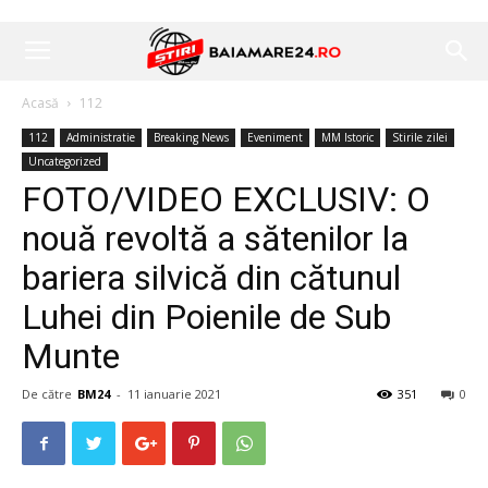
Acasă
112
112
Administratie
Breaking News
Eveniment
MM Istoric
Stirile zilei
Uncategorized
FOTO/VIDEO EXCLUSIV: O
nouă revoltă a sătenilor la
bariera silvică din cătunul
Luhei din Poienile de Sub
Munte
De către
BM24
-
11 ianuarie 2021
351
0