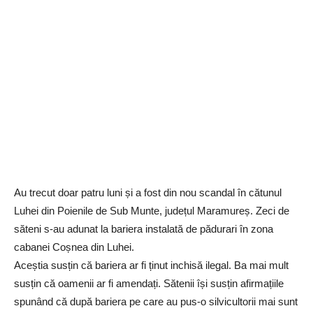
Au trecut doar patru luni și a fost din nou scandal în cătunul
Luhei din Poienile de Sub Munte, județul Maramureș. Zeci de
săteni s-au adunat la bariera instalată de pădurari în zona
cabanei Coșnea din Luhei.
Aceștia susțin că bariera ar fi ținut inchisă ilegal. Ba mai mult
susțin că oamenii ar fi amendați. Sătenii își susțin afirmațiile
spunând că după bariera pe care au pus-o silvicultorii mai sunt