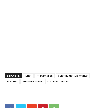
ETICHETE
luhei
maramures
poienile de sub munte
scandal
stiri baia mare
știri marmaureș