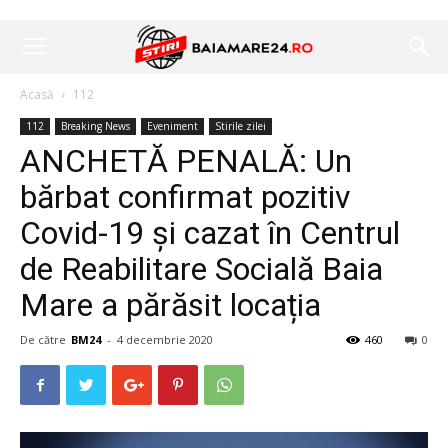
Acasă
112
112
Breaking News
Eveniment
Stirile zilei
ANCHETĂ PENALĂ: Un
bărbat confirmat pozitiv
Covid-19 și cazat în Centrul
de Reabilitare Socială Baia
Mare a părăsit locația
De către
BM24
-
4 decembrie 2020
460
0