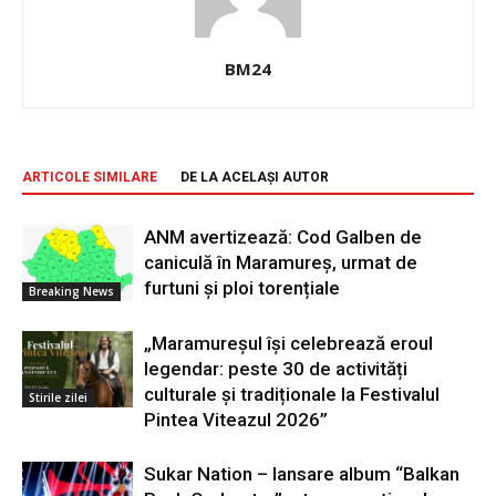
BM24
ARTICOLE SIMILARE
DE LA ACELAȘI AUTOR
ANM avertizează: Cod Galben de
caniculă în Maramureș, urmat de
furtuni și ploi torențiale
Breaking News
„Maramureșul își celebrează eroul
legendar: peste 30 de activități
culturale și tradiționale la Festivalul
Stirile zilei
Pintea Viteazul 2026”
Sukar Nation – lansare album “Balkan