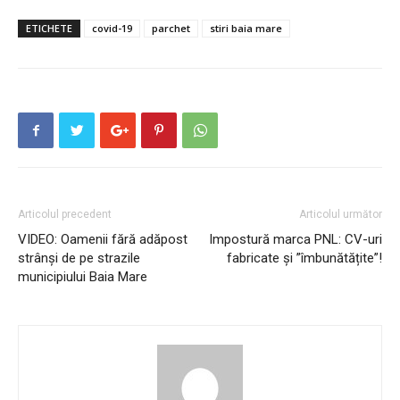
ETICHETE
covid-19
parchet
stiri baia mare
Articolul precedent
Articolul următor
VIDEO: Oamenii fără adăpost
Impostură marca PNL: CV-uri
strânși de pe strazile
fabricate și ”îmbunătățite”!
municipiului Baia Mare