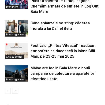
Punk Orchestra” – turneu național
Chemăm armata de suflete în Log Out,
Eveniment
Baia Mare
Când aplauzele se sting: căderea
morală a lui Daniel Bera
Breaking News
Festivalul „Pintea Viteazul” readuce
atmosfera haiducească în inima Băii
Mari, pe 23-25 mai 2025
Administratie
Mâine are loc în Baia Mare o nouă
campanie de colectare a aparatelor
electrice uzate
Breaking News