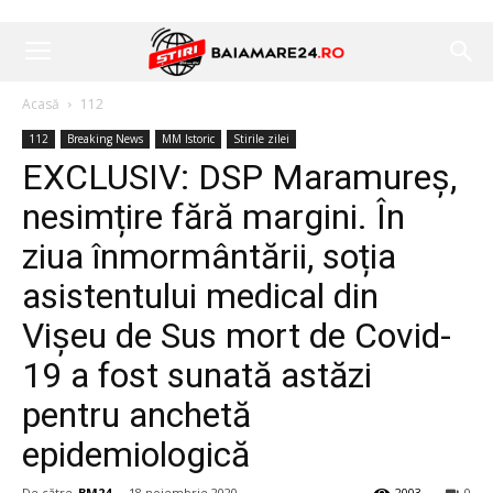
Acasă
112
112
Breaking News
MM Istoric
Stirile zilei
EXCLUSIV: DSP Maramureș,
nesimțire fără margini. În
ziua înmormântării, soția
asistentului medical din
Vișeu de Sus mort de Covid-
19 a fost sunată astăzi
pentru anchetă
epidemiologică
De către
BM24
-
18 noiembrie 2020
2003
0