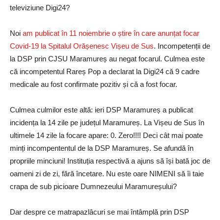
televiziune Digi24?
Noi
am publicat în 11 noiembrie o știre în care anunțat focar
Covid-19 la Spitalul Orășenesc Vișeu de Sus
. Incompetenții de
la DSP prin CJSU Maramureș au negat focarul. Culmea este
că incompetentul Rareș Pop a declarat la Digi24 că 9 cadre
medicale au fost confirmate pozitiv și că a fost focar.
Culmea culmilor este altă: ieri DSP Maramureș a publicat
incidența la 14 zile pe județul Maramureș. La Vișeu de Sus în
ultimele 14 zile la focare apare: 0. Zero!!!! Deci cât mai poate
minți incompententul de la DSP Maramureș. Se afundă în
propriile minciuni! Instituția respectivă a ajuns să își bată joc de
oameni zi de zi, fără încetare. Nu este oare NIMENI să îi taie
crapa de sub picioare Dumnezeului Maramureșului?
Dar despre ce matrapazlâcuri se mai întâmplă prin DSP