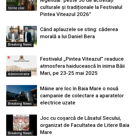
legendar: peste 30 de activități
culturale și tradiționale la Festivalul
Stirile zilei
Pintea Viteazul 2026”
Când aplauzele se sting: căderea
morală a lui Daniel Bera
Breaking News
Festivalul „Pintea Viteazul” readuce
atmosfera haiducească în inima Băii
Mari, pe 23-25 mai 2025
Administratie
Mâine are loc în Baia Mare o nouă
campanie de colectare a aparatelor
electrice uzate
Breaking News
Joc cu coșarcă de Lăsatul Secului,
organizat de Facultatea de Litere Baia
Mare
Breaking News