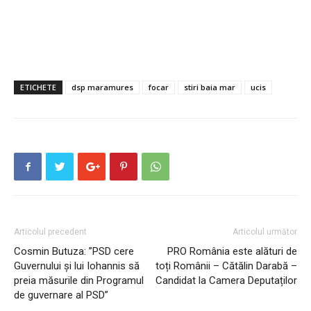
ETICHETE
dsp maramures
focar
stiri baia mar
ucis
Articolul precedent
Articolul următor
Cosmin Butuza: ”PSD cere
PRO România este alături de
Guvernului și lui Iohannis să
toți Românii – Cătălin Darabă –
preia măsurile din Programul
Candidat la Camera Deputaților
de guvernare al PSD”