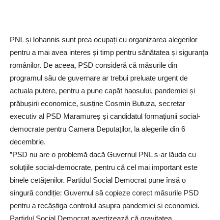
PNL și Iohannis sunt prea ocupați cu organizarea alegerilor
pentru a mai avea interes și timp pentru sănătatea și siguranța
românilor. De aceea, PSD consideră că măsurile din
programul său de guvernare ar trebui preluate urgent de
actuala putere, pentru a pune capăt haosului, pandemiei și
prăbușirii economice, susține Cosmin Butuza, secretar
executiv al PSD Maramureș și candidatul formațiunii social-
democrate pentru Camera Deputaților, la alegerile din 6
decembrie.
”PSD nu are o problemă dacă Guvernul PNL s-ar lăuda cu
soluțiile social-democrate, pentru că cel mai important este
binele cetățenilor. Partidul Social Democrat pune însă o
singură condiție: Guvernul să copieze corect măsurile PSD
pentru a recâștiga controlul asupra pandemiei și economiei.
Partidul Social Democrat avertizează că gravitatea