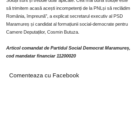
Soluții sunt și trebuie doar aplicate. Cea mai bună soluție este
să trimitem acasă acești incompetenți de la PNLși să reclădim
România, împreună”, a explicat secretarul executiv al PSD
Maramureș și candidat al formațiunii social-democrate pentru
Camere Deputaților, Cosmin Butuza.
Articol comandat de Partidul Social Democrat Maramureș,
cod mandatar financiar 11200020
Comenteaza cu Facebook