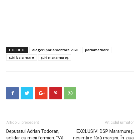
ETICHETE
alegeri parlamentare 2020
parlametnare
știri baia mare
știri maramureș
Articolul precedent
Articolul următor
Deputatul Adrian Todoran,
EXCLUSIV: DSP Maramureș,
solidar cu micii fermieri: ”Vă
nesimțire fără margini. În ziua