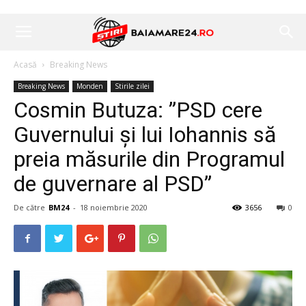
Acasă
Breaking News
Breaking News
Monden
Stirile zilei
Cosmin Butuza: ”PSD cere
Guvernului și lui Iohannis să
preia măsurile din Programul
de guvernare al PSD”
De către
BM24
-
18 noiembrie 2020
3656
0