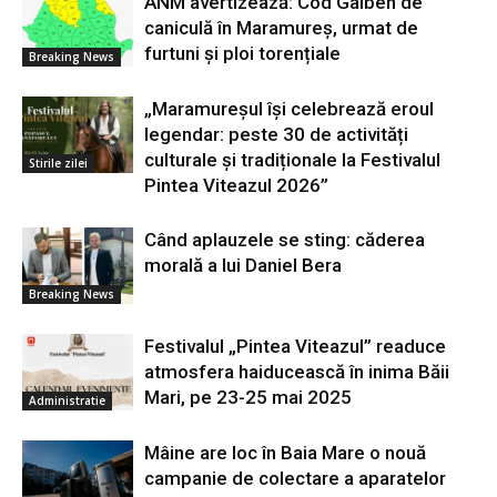
ANM avertizează: Cod Galben de
caniculă în Maramureș, urmat de
furtuni și ploi torențiale
Breaking News
„Maramureșul își celebrează eroul
legendar: peste 30 de activități
culturale și tradiționale la Festivalul
Stirile zilei
Pintea Viteazul 2026”
Când aplauzele se sting: căderea
morală a lui Daniel Bera
Breaking News
Festivalul „Pintea Viteazul” readuce
atmosfera haiducească în inima Băii
Mari, pe 23-25 mai 2025
Administratie
Mâine are loc în Baia Mare o nouă
campanie de colectare a aparatelor