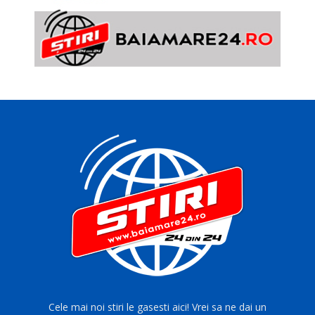
Cele mai noi stiri le gasesti aici! Vrei sa ne dai un