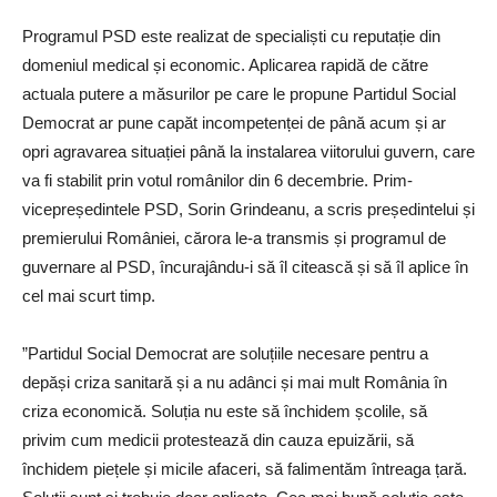
Programul PSD este realizat de specialiști cu reputație din
domeniul medical și economic. Aplicarea rapidă de către
actuala putere a măsurilor pe care le propune Partidul Social
Democrat ar pune capăt incompetenței de până acum și ar
opri agravarea situației până la instalarea viitorului guvern, care
va fi stabilit prin votul românilor din 6 decembrie. Prim-
vicepreședintele PSD, Sorin Grindeanu, a scris președintelui și
premierului României, cărora le-a transmis și programul de
guvernare al PSD, încurajându-i să îl citească și să îl aplice în
cel mai scurt timp.
”Partidul Social Democrat are soluțiile necesare pentru a
depăși criza sanitară și a nu adânci și mai mult România în
criza economică. Soluția nu este să închidem școlile, să
privim cum medicii protestează din cauza epuizării, să
închidem piețele și micile afaceri, să falimentăm întreaga țară.