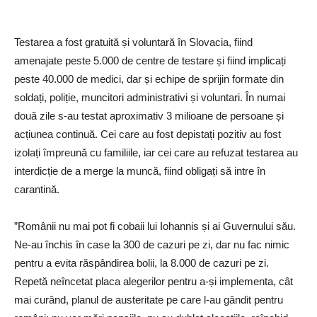
Testarea a fost gratuită și voluntară în Slovacia, fiind
amenajate peste 5.000 de centre de testare și fiind implicați
peste 40.000 de medici, dar și echipe de sprijin formate din
soldați, poliție, muncitori administrativi și voluntari. În numai
două zile s-au testat aproximativ 3 milioane de persoane și
acțiunea continuă. Cei care au fost depistați pozitiv au fost
izolați împreună cu familiile, iar cei care au refuzat testarea au
interdicție de a merge la muncă, fiind obligați să intre în
carantină.
”Românii nu mai pot fi cobaii lui Iohannis și ai Guvernului său.
Ne-au închis în case la 300 de cazuri pe zi, dar nu fac nimic
pentru a evita răspândirea bolii, la 8.000 de cazuri pe zi.
Repetă neîncetat placa alegerilor pentru a-și implementa, cât
mai curând, planul de austeritate pe care l-au gândit pentru