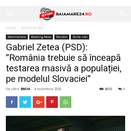
Acasă
Administratie
Administratie
Breaking News
Monden
Stirile zilei
Gabriel Zetea (PSD):
”România trebuie să înceapă
testarea masivă a populației,
pe modelul Slovaciei”
De către
BM24
-
4 noiembrie 2020
6035
0