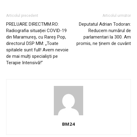
Articolul precedent
Articolul următor
PRELUARE DIRECTMM.RO:
Deputatul Adrian Todoran:
Radiografia situației COVID-19
Reducem numărul de
din Maramureș, cu Rareș Pop,
parlamentari la 300. Am
directorul DSP MM: „Toate
promis, ne ținem de cuvânt
spitalele sunt full! Avem nevoie
de mai mulți specialiști pe
Terapie Intensivă!”
BM24