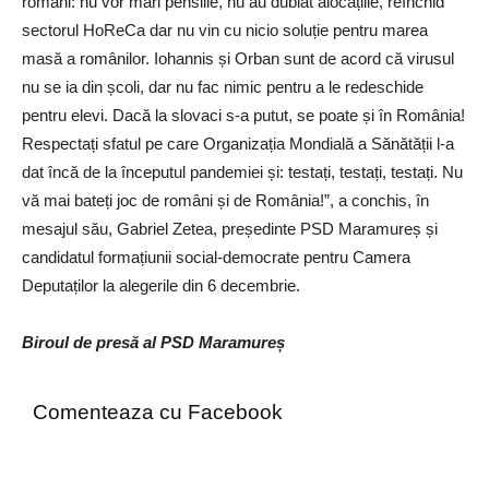
români: nu vor mări pensiile, nu au dublat alocațiile, reînchid
sectorul HoReCa dar nu vin cu nicio soluție pentru marea
masă a românilor. Iohannis și Orban sunt de acord că virusul
nu se ia din școli, dar nu fac nimic pentru a le redeschide
pentru elevi. Dacă la slovaci s-a putut, se poate și în România!
Respectați sfatul pe care Organizația Mondială a Sănătății l-a
dat încă de la începutul pandemiei și: testați, testați, testați. Nu
vă mai bateți joc de români și de România!”, a conchis, în
mesajul său, Gabriel Zetea, președinte PSD Maramureș și
candidatul formațiunii social-democrate pentru Camera
Deputaților la alegerile din 6 decembrie.
Biroul de presă al PSD Maramureș
Comenteaza cu Facebook