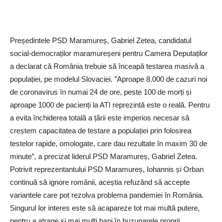
Președintele PSD Maramureș, Gabriel Zetea, candidatul
social-democraților maramureșeni pentru Camera Deputaților
a declarat că România trebuie să înceapă testarea masivă a
populației, pe modelul Slovaciei. ”Aproape 8.000 de cazuri noi
de coronavirus în numai 24 de ore, peste 100 de morți și
aproape 1000 de pacienți la ATI reprezintă este o reală. Pentru
a evita închiderea totală a țării este imperios necesar să
creștem capacitatea de testare a populației prin folosirea
testelor rapide, omologate, care dau rezultate în maxim 30 de
minute”, a precizat liderul PSD Maramureș, Gabriel Zetea.
Potrivit reprezentantului PSD Maramureș, Iohannis și Orban
continuă să ignore românii, aceștia refuzând să accepte
variantele care pot rezolva problema pandemiei în România.
Singurul lor interes este să acapareze tot mai multă putere,
pentru a atrage și mai mulți bani în buzunarele proprii.