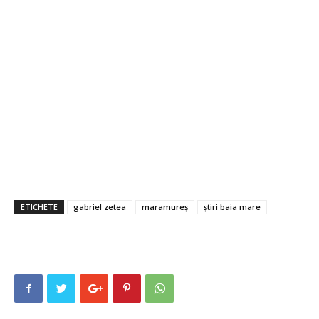
ETICHETE
gabriel zetea
maramureș
știri baia mare