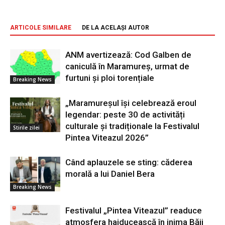
ARTICOLE SIMILARE
DE LA ACELAȘI AUTOR
ANM avertizează: Cod Galben de
caniculă în Maramureș, urmat de
furtuni și ploi torențiale
Breaking News
„Maramureșul își celebrează eroul
legendar: peste 30 de activități
culturale și tradiționale la Festivalul
Stirile zilei
Pintea Viteazul 2026”
Când aplauzele se sting: căderea
morală a lui Daniel Bera
Breaking News
Festivalul „Pintea Viteazul” readuce
atmosfera haiducească în inima Băii