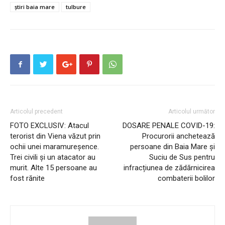
știri baia mare
tulbure
Articolul precedent
Articolul următor
FOTO EXCLUSIV: Atacul
DOSARE PENALE COVID-19:
terorist din Viena văzut prin
Procurorii anchetează
ochii unei maramureșence.
persoane din Baia Mare și
Trei civili și un atacator au
Suciu de Sus pentru
murit. Alte 15 persoane au
infracțiunea de zădărnicirea
fost rănite
combaterii bolilor