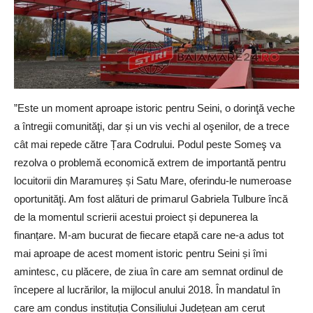
”Este un moment aproape istoric pentru Seini, o dorinţă veche
a întregii comunităţi, dar și un vis vechi al oşenilor, de a trece
cât mai repede către Țara Codrului. Podul peste Someş va
rezolva o problemă economică extrem de importantă pentru
locuitorii din Maramureș și Satu Mare, oferindu-le numeroase
oportunităţi. Am fost alături de primarul Gabriela Tulbure încă
de la momentul scrierii acestui proiect și depunerea la
finanțare. M-am bucurat de fiecare etapă care ne-a adus tot
mai aproape de acest moment istoric pentru Seini și îmi
amintesc, cu plăcere, de ziua în care am semnat ordinul de
începere al lucrărilor, la mijlocul anului 2018. În mandatul în
care am condus instituția Consiliului Județean am cerut