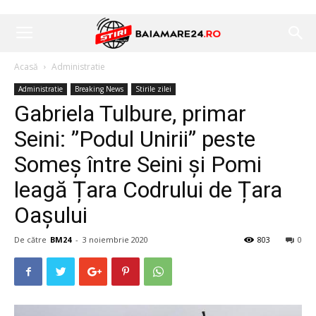
Acasă
Administratie
Administratie
Breaking News
Stirile zilei
Gabriela Tulbure, primar
Seini: ”Podul Unirii” peste
Someș între Seini și Pomi
leagă Țara Codrului de Țara
Oașului
De către
BM24
-
3 noiembrie 2020
803
0