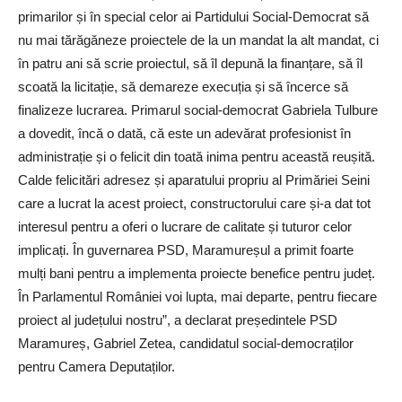
primarilor și în special celor ai Partidului Social-Democrat să
nu mai tărăgăneze proiectele de la un mandat la alt mandat, ci
în patru ani să scrie proiectul, să îl depună la finanțare, să îl
scoată la licitație, să demareze execuția și să încerce să
finalizeze lucrarea. Primarul social-democrat Gabriela Tulbure
a dovedit, încă o dată, că este un adevărat profesionist în
administrație și o felicit din toată inima pentru această reușită.
Calde felicitări adresez și aparatului propriu al Primăriei Seini
care a lucrat la acest proiect, constructorului care și-a dat tot
interesul pentru a oferi o lucrare de calitate și tuturor celor
implicați. În guvernarea PSD, Maramureșul a primit foarte
mulți bani pentru a implementa proiecte benefice pentru județ.
În Parlamentul României voi lupta, mai departe, pentru fiecare
proiect al județului nostru”, a declarat președintele PSD
Maramureș, Gabriel Zetea, candidatul social-democraților
pentru Camera Deputaților.