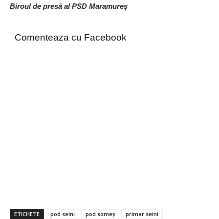
Biroul de presă al PSD Maramureș
Comenteaza cu Facebook
ETICHETE
pod seini
pod someș
primar seini