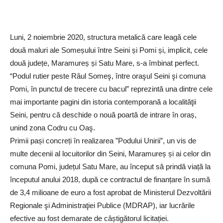
Luni, 2 noiembrie 2020, structura metalică care leagă cele
două maluri ale Someșului între Seini și Pomi și, implicit, cele
două județe, Maramureș și Satu Mare, s-a îmbinat perfect.
“Podul rutier peste Râul Someş, între oraşul Seini şi comuna
Pomi, în punctul de trecere cu bacul” reprezintă una dintre cele
mai importante pagini din istoria contemporană a localităţii
Seini, pentru că deschide o nouă poartă de intrare în oraș,
unind zona Codru cu Oaş.
Primii pași concreți în realizarea ”Podului Unirii”, un vis de
multe decenii al locuitorilor din Seini, Maramureș și ai celor din
comuna Pomi, județul Satu Mare, au început să prindă viață la
începutul anului 2018, după ce contractul de finanțare în sumă
de 3,4 milioane de euro a fost aprobat de Ministerul Dezvoltării
Regionale şi Administraţiei Publice (MDRAP), iar lucrările
efective au fost demarate de câștigătorul licitației.