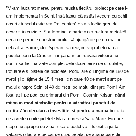
”M-am bucurat mereu pentru reușita fiecărui proiect pe care l-
am implementat în Seini, însă faptul că astăzi vedem cu ochii
noștri că podul este real îmi conferă o satisfacție greu de
descris în cuvinte. S-a terminat o parte din structura metalică,
ceea ce permite constructorului să ajungă de pe un mal pe
celălalt al Someșului. Sperăm să reușim suprabetonarea
podului până la Crăciun, iar până în primăvara viitoare ne
dorim să fie finalizate complet cele două benzi de circulație,
trotuarele și pistele de biciclete. Podul are o lungime de 180 de
metri și o lățime de 15,4 metri, din care 40 de metri sunt pe
malul dinspre Seini și 40 de metri pe malul dinspre Pomi. Am
fost, azi, pe pod, cu primarul din Pomi, Cosmin Krișan,
dând
mâna în mod simbolic pentru a sărbători punctul de
cotitură în derularea investiției și pentru a marca
bucuria
de a vedea unite județele Maramureș și Satu Mare. Fiecare
etapă ne apropie de ziua în care podul va fi folosit la justa
valoare, o lucrare pe cât de utilă, pe atât de atrăgătoare din