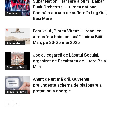
Sukar Nation – lansare album “Balkan
Punk Orchestra” – turneu național
Chemăm armata de suflete în Log Out,
Eveniment
Baia Mare
Festivalul „Pintea Viteazul” readuce
atmosfera haiducească în inima Băii
Mari, pe 23-25 mai 2025
Administratie
Joc cu coșarcă de Lăsatul Secului,
organizat de Facultatea de Litere Baia
Mare
Breaking News
Anunț de ultimă oră. Guvernul
prelungește schema de plafonare a
prețurilor la energie
Breaking News