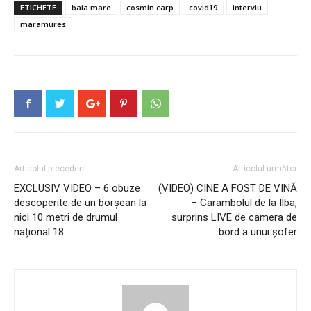
ETICHETE
baia mare
cosmin carp
covid19
interviu
maramures
Articolul precedent
Articolul următor
EXCLUSIV VIDEO – 6 obuze
(VIDEO) CINE A FOST DE VINĂ
descoperite de un borșean la
– Carambolul de la Ilba,
nici 10 metri de drumul
surprins LIVE de camera de
național 18
bord a unui șofer