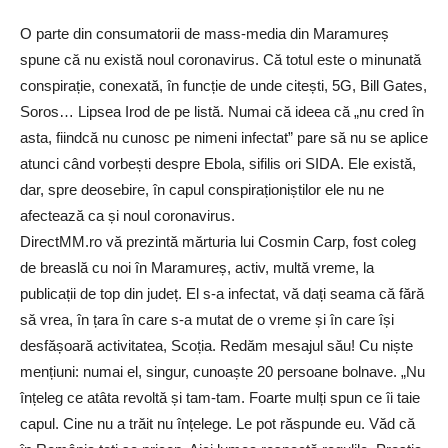
O parte din consumatorii de mass-media din Maramureș
spune că nu există noul coronavirus. Că totul este o minunată
conspirație, conexată, în funcție de unde citești, 5G, Bill Gates,
Soros… Lipsea Irod de pe listă. Numai că ideea că „nu cred în
asta, fiindcă nu cunosc pe nimeni infectat” pare să nu se aplice
atunci când vorbești despre Ebola, sifilis ori SIDA. Ele există,
dar, spre deosebire, în capul conspiraționiștilor ele nu ne
afectează ca și noul coronavirus.
DirectMM.ro vă prezintă mărturia lui Cosmin Carp, fost coleg
de breaslă cu noi în Maramureș, activ, multă vreme, la
publicații de top din județ. El s-a infectat, vă dați seama că fără
să vrea, în țara în care s-a mutat de o vreme și în care își
desfășoară activitatea, Scoția. Redăm mesajul său! Cu niște
mențiuni: numai el, singur, cunoaște 20 persoane bolnave. „Nu
înțeleg ce atâta revoltă și tam-tam. Foarte mulți spun ce îi taie
capul. Cine nu a trăit nu înțelege. Le pot răspunde eu. Văd că