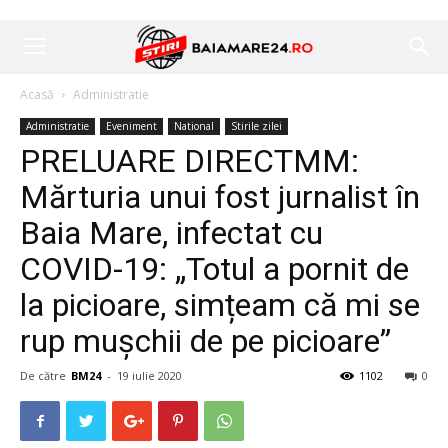
Acasă
Administratie
Administratie
Eveniment
National
Stirile zilei
PRELUARE DIRECTMM:
Mărturia unui fost jurnalist în
Baia Mare, infectat cu
COVID-19: „Totul a pornit de
la picioare, simțeam că mi se
rup mușchii de pe picioare”
De către
BM24
-
19 iulie 2020
1102
0