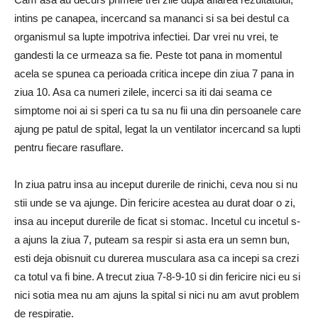
intins pe canapea, incercand sa mananci si sa bei destul ca
organismul sa lupte impotriva infectiei. Dar vrei nu vrei, te
gandesti la ce urmeaza sa fie. Peste tot pana in momentul
acela se spunea ca perioada critica incepe din ziua 7 pana in
ziua 10. Asa ca numeri zilele, incerci sa iti dai seama ce
simptome noi ai si speri ca tu sa nu fii una din persoanele care
ajung pe patul de spital, legat la un ventilator incercand sa lupti
pentru fiecare rasuflare.
In ziua patru insa au inceput durerile de rinichi, ceva nou si nu
stii unde se va ajunge. Din fericire acestea au durat doar o zi,
insa au inceput durerile de ficat si stomac. Incetul cu incetul s-
a ajuns la ziua 7, puteam sa respir si asta era un semn bun,
esti deja obisnuit cu durerea musculara asa ca incepi sa crezi
ca totul va fi bine. A trecut ziua 7-8-9-10 si din fericire nici eu si
nici sotia mea nu am ajuns la spital si nici nu am avut problem
de respiratie.