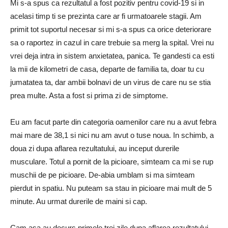
Mi s-a spus ca rezultatul a fost pozitiv pentru covid-19 si in
acelasi timp ti se prezinta care ar fi urmatoarele stagii. Am
primit tot suportul necesar si mi s-a spus ca orice deteriorare
sa o raportez in cazul in care trebuie sa merg la spital. Vrei nu
vrei deja intra in sistem anxietatea, panica. Te gandesti ca esti
la mii de kilometri de casa, departe de familia ta, doar tu cu
jumatatea ta, dar ambii bolnavi de un virus de care nu se stia
prea multe. Asta a fost si prima zi de simptome.
Eu am facut parte din categoria oamenilor care nu a avut febra
mai mare de 38,1 si nici nu am avut o tuse noua. In schimb, a
doua zi dupa aflarea rezultatului, au inceput durerile
musculare. Totul a pornit de la picioare, simteam ca mi se rup
muschii de pe picioare. De-abia umblam si ma simteam
pierdut in spatiu. Nu puteam sa stau in picioare mai mult de 5
minute. Au urmat durerile de maini si cap.
Cam asa au decurs primele trei zile dupa aflarea rezultatului,