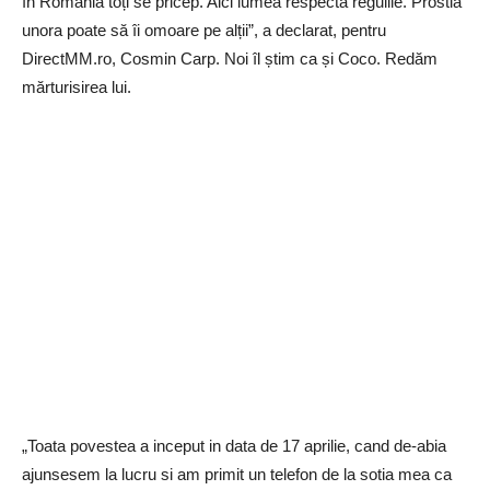
în România toți se pricep. Aici lumea respectă regulile. Prostia
unora poate să îi omoare pe alții”, a declarat, pentru
DirectMM.ro, Cosmin Carp. Noi îl știm ca și Coco. Redăm
mărturisirea lui.
„Toata povestea a inceput in data de 17 aprilie, cand de-abia
ajunsesem la lucru si am primit un telefon de la sotia mea ca