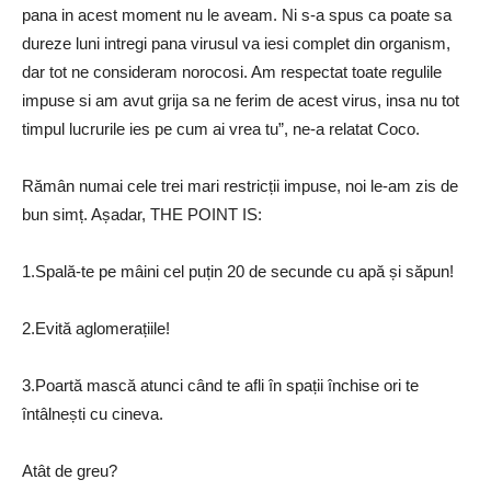
pana in acest moment nu le aveam. Ni s-a spus ca poate sa
dureze luni intregi pana virusul va iesi complet din organism,
dar tot ne consideram norocosi. Am respectat toate regulile
impuse si am avut grija sa ne ferim de acest virus, insa nu tot
timpul lucrurile ies pe cum ai vrea tu”, ne-a relatat Coco.
Rămân numai cele trei mari restricții impuse, noi le-am zis de
bun simț. Așadar, THE POINT IS:
1.Spală-te pe mâini cel puțin 20 de secunde cu apă și săpun!
2.Evită aglomerațiile!
3.Poartă mască atunci când te afli în spații închise ori te
întâlnești cu cineva.
Atât de greu?