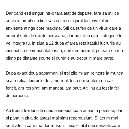
Dar cand esti singur intr-o tara atat de departe, fara sa stii ce
se va intampla cu tine sau cu cei din jurul tau, nivelul de
anxietate atinge cote maxime. Stii ca suferi de un virus care a
omorat sute de mii de persoane, dar nu stii in care categorie te
vei integra tu. In ziua a 12 dupa aflarea rezultatului lucrurile au
inceput sa se imbunatateasca, umblam normal, puteam sa ma
plimb pe distante scurte si durerile au trecut in mare parte.
Dupa exact doua saptamani si trei zile m-am reintors la munca
si am reluat lucrurile de la normal. Insa noi suntem un caz
fericit, am respirat, am mancat, am baut. Altii nu au fost la fel
de norocosi.
Au trecut trei luni de cand a inceput toata aceasta poveste, dar
si pana in ziua de astazi mai simt repercusiuni. Si acum mai
sunt zile in care ma dor muschii inexplicabil sau senzatii care