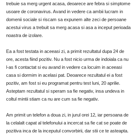
trebuie sa merg urgent acasa, deoarece are febra si simptome
usoare de coronavirus. Avand in vedere ca ambii lucram in
domenii sociale si riscam sa expunem alte zeci de persoane
acestui virus a trebuit sa merg acasa si asa a inceput perioada
noastra de izolare.
Ea a fost testata in aceeasi zi, a primit rezultatul dupa 24 de
ore, acesta fiind pozitiv. Nu a fost nicio urma de indoiala ca nu
l-as fi contactat si eu avand in vedere ca locuim in aceeasi
casa si dormim in acelasi pat. Deoarece rezultatul ei a fost
pozitiv, am fost si eu programat pentru test luni, 20 aprilie.
Asteptam rezultatul si speram sa fie negativ, insa undeva in
coltul mintii stiam ca nu are cum sa fie negativ.
Am primit un telefon a doua zi, in jurul orei 12, iar persoana de
la celalalt capat al telefonului a incercat sa fie cat se poate de
pozitiva inca de la inceputul convorbirii, dar stii ce te asteapta.