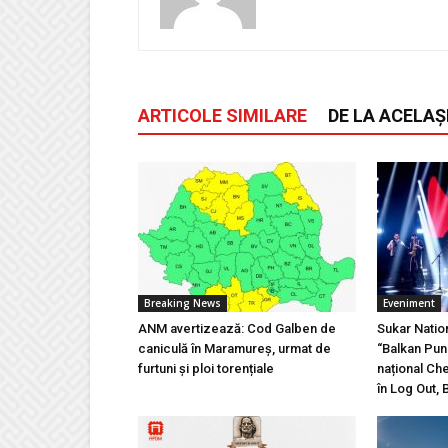
ARTICOLE SIMILARE
DE LA ACELAȘ
Breaking News
Eveniment
ANM avertizează: Cod Galben de
Sukar Natio
caniculă în Maramureș, urmat de
“Balkan Pun
furtuni și ploi torențiale
național Ch
în Log Out, 