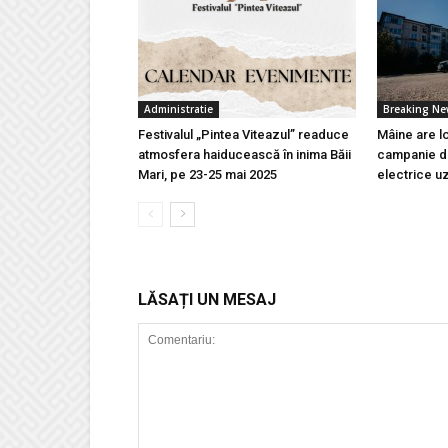
Administratie
Breaking N
Festivalul „Pintea Viteazul” readuce
Mâine are l
atmosfera haiducească în inima Băii
campanie de
Mari, pe 23-25 mai 2025
electrice u
LĂSAȚI UN MESAJ