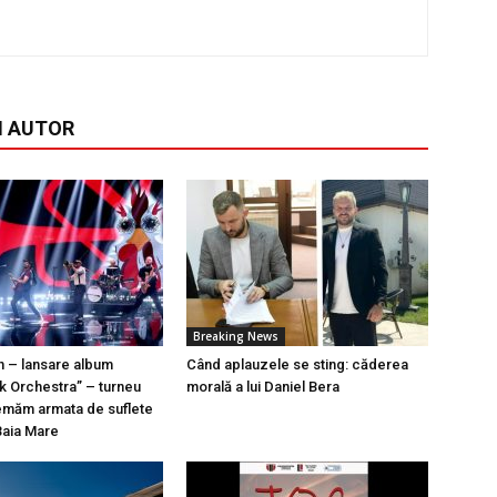
I AUTOR
Breaking News
n – lansare album
Când aplauzele se sting: căderea
k Orchestra” – turneu
morală a lui Daniel Bera
emăm armata de suflete
Baia Mare