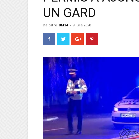
UN GARD
De către
BM24
-
9 iulie 2020