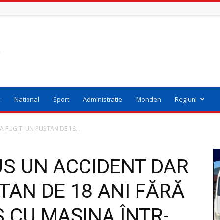
t
National
Sport
Administratie
Monden
Regiuni
 FUGIT. UN PUȘTAN DE 18...
US UN ACCIDENT DAR
ȘTAN DE 18 ANI FĂRĂ
 CU MAȘINA ÎNTR-