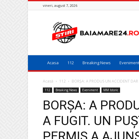
vineri, august 7, 2026
Baia
Mare
24
Acasa
112
Breaking News
Evenimen
Acasă
112
BORȘA: A PRODUS UN ACCIDENT DAR A
112
Breaking News
Eveniment
MM Istoric
BORȘA: A PROD
A FUGIT. UN PU
PERMIS A AJUNS