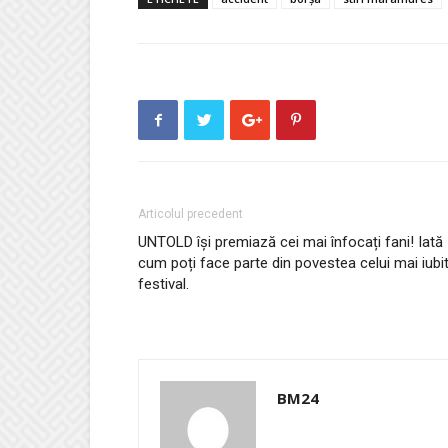
Articolul precedent
UNTOLD își premiază cei mai înfocați fani! Iată
cum poți face parte din povestea celui mai iubi
festival.
BM24