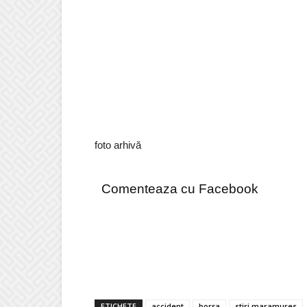
foto arhivă
Comenteaza cu Facebook
ETICHETE
accident
borșa
stiri maramures