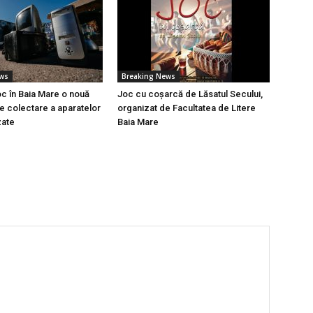
ews
Breaking News
oc în Baia Mare o nouă
Joc cu coșarcă de Lăsatul Secului,
 colectare a aparatelor
organizat de Facultatea de Litere
zate
Baia Mare