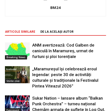
BM24
ARTICOLE SIMILARE
DE LA ACELAȘI AUTOR
ANM avertizează: Cod Galben de
caniculă în Maramureș, urmat de
furtuni și ploi torențiale
Breaking News
„Maramureșul își celebrează eroul
legendar: peste 30 de activități
culturale și tradiționale la Festivalul
Stirile zilei
Pintea Viteazul 2026”
Sukar Nation – lansare album “Balkan
Punk Orchestra” – turneu național
Chemăm armata de suflete în Log Out,
Eveniment