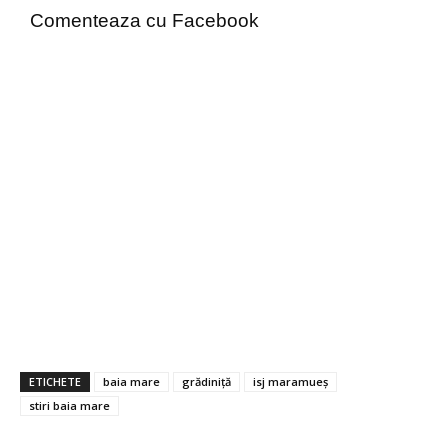
Comenteaza cu Facebook
ETICHETE
baia mare
grădiniță
isj maramueș
stiri baia mare