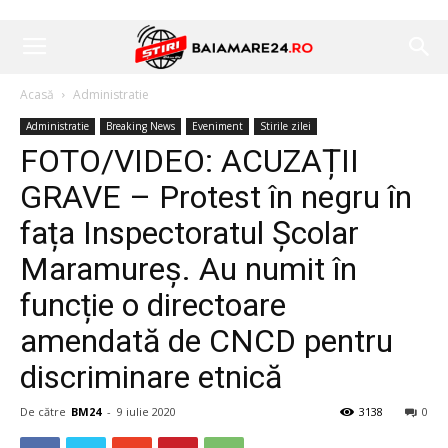
Acasă
Administratie
Administratie
Breaking News
Eveniment
Stirile zilei
FOTO/VIDEO: ACUZAȚII
GRAVE – Protest în negru în
fața Inspectoratul Școlar
Maramureș. Au numit în
funcție o directoare
amendată de CNCD pentru
discriminare etnică
De către
BM24
-
9 iulie 2020
3138
0