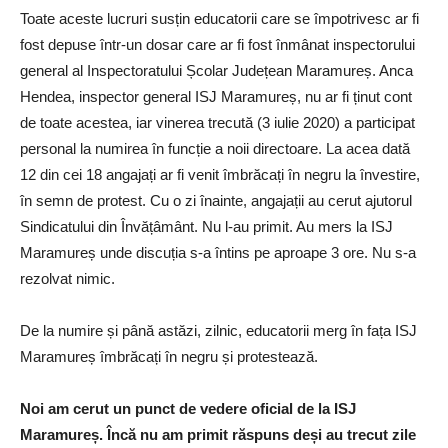
Toate aceste lucruri susțin educatorii care se împotrivesc ar fi
fost depuse într-un dosar care ar fi fost înmânat inspectorului
general al Inspectoratului Școlar Județean Maramureș. Anca
Hendea, inspector general ISJ Maramureș, nu ar fi ținut cont
de toate acestea, iar vinerea trecută (3 iulie 2020) a participat
personal la numirea în funcție a noii directoare. La acea dată
12 din cei 18 angajați ar fi venit îmbrăcați în negru la învestire,
în semn de protest. Cu o zi înainte, angajații au cerut ajutorul
Sindicatului din Învățâmânt. Nu l-au primit. Au mers la ISJ
Maramureș unde discuția s-a întins pe aproape 3 ore. Nu s-a
rezolvat nimic.
De la numire și până astăzi, zilnic, educatorii merg în fața ISJ
Maramureș îmbrăcați în negru și protestează.
Noi am cerut un punct de vedere oficial de la ISJ
Maramureș. Încă nu am primit răspuns deși au trecut zile