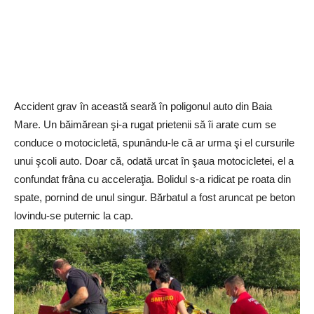
Accident grav în această seară în poligonul auto din Baia
Mare. Un băimărean şi-a rugat prietenii să îi arate cum se
conduce o motocicletă, spunându-le că ar urma şi el cursurile
unui şcoli auto. Doar că, odată urcat în şaua motocicletei, el a
confundat frâna cu acceleraţia. Bolidul s-a ridicat pe roata din
spate, pornind de unul singur. Bărbatul a fost aruncat pe beton
lovindu-se puternic la cap.