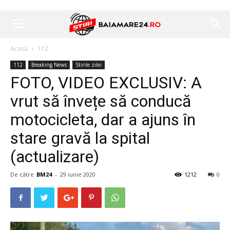
Acasă
112
112
Breaking News
Stirile zilei
FOTO, VIDEO EXCLUSIV: A
vrut să învețe să conducă
motocicleta, dar a ajuns în
stare gravă la spital
(actualizare)
De către
BM24
-
29 iunie 2020
1212
0