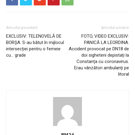
Articolul precedent
Articolul următor
EXCLUSIV: TELENOVELĂ DE
FOTO, VIDEO EXCLUSIV:
BORȘA: S-au bătut în mijlocul
PANICĂ LA LEORDINA.
intersecției pentru o femeie
Accident provocat pe DN18 de
cu… grade
doi sigheteni depistați la
Constanța cu coronavirus.
Erau vânzători ambulanți pe
litoral
BM24