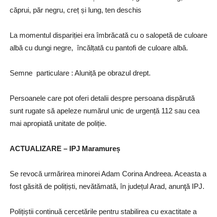
căprui, păr negru, creț și lung, ten deschis
La momentul dispariției era îmbrăcată cu o salopetă de culoare
albă cu dungi negre, încălțată cu pantofi de culoare albă.
Semne particulare : Aluniță pe obrazul drept.
Persoanele care pot oferi detalii despre persoana dispărută
sunt rugate să apeleze numărul unic de urgență 112 sau cea
mai apropiată unitate de poliție.
ACTUALIZARE – IPJ Maramureș
Se revocă urmărirea minorei Adam Corina Andreea. Aceasta a
fost găsită de polițiști, nevătămată, în județul Arad, anunţă IPJ.
Polițiștii continuă cercetările pentru stabilirea cu exactitate a