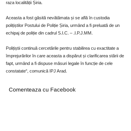
raza localității Șiria.
Aceasta a fost găsită nevătămata și se află în custodia
polițiștilor Postului de Poliție Șiria, urmând a fi preluată de un
echipaj de poliție din cadrul S.I.C. – .I.P.J.MM.
Polițiștii continuă cercetările pentru stabilirea cu exactitate a
împrejurărilor în care aceasta a dispărut și clarificarea stării de
fapt, urmând a fi dispuse măsuri legale în funcție de cele
constatate“, comunică IPJ Arad.
Comenteaza cu Facebook