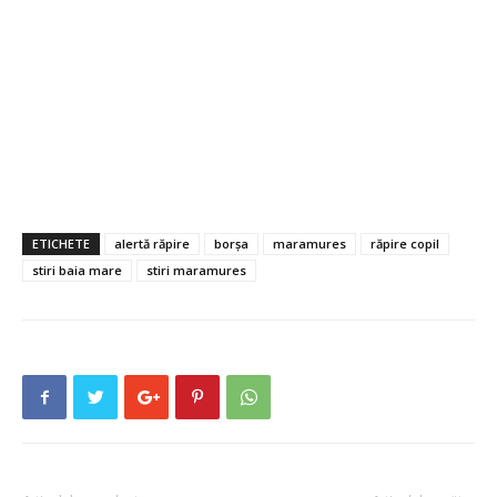
ETICHETE
alertă răpire
borșa
maramures
răpire copil
stiri baia mare
stiri maramures