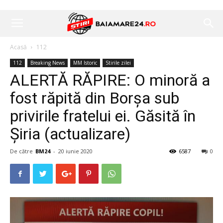
Acasă
112
112
Breaking News
MM Istoric
Stirile zilei
ALERTĂ RĂPIRE: O minoră a
fost răpită din Borșa sub
privirile fratelui ei. Găsită în
Șiria (actualizare)
De către
BM24
-
20 iunie 2020
6587
0