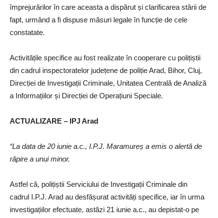
împrejurărilor în care aceasta a dispărut și clarificarea stării de
fapt, urmând a fi dispuse măsuri legale în funcție de cele
constatate.
Activitățile specifice au fost realizate în cooperare cu polițiștii
din cadrul inspectoratelor județene de poliție Arad, Bihor, Cluj,
Direcției de Investigații Criminale, Unitatea Centrală de Analiză
a Informațiilor și Direcției de Operațiuni Speciale.
ACTUALIZARE – IPJ Arad
“La data de 20 iunie a.c., I.P.J. Maramureș a emis o alertă de
răpire a unui minor.
Astfel că, polițiștii Serviciului de Investigații Criminale din
cadrul I.P.J. Arad au desfășurat activități specifice, iar în urma
investigațiilor efectuate, astăzi 21 iunie a.c., au depistat-o pe