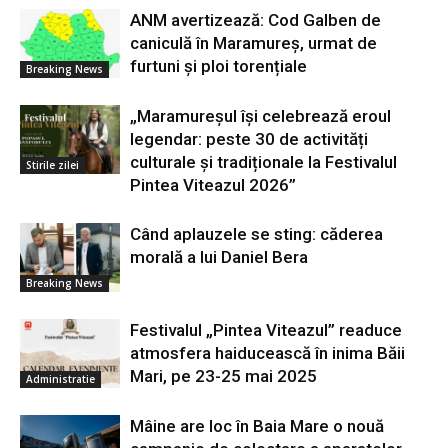
ANM avertizează: Cod Galben de
caniculă în Maramureș, urmat de
furtuni și ploi torențiale
Breaking News
„Maramureșul își celebrează eroul
legendar: peste 30 de activități
culturale și tradiționale la Festivalul
Stirile zilei
Pintea Viteazul 2026”
Când aplauzele se sting: căderea
morală a lui Daniel Bera
Breaking News
Festivalul „Pintea Viteazul” readuce
atmosfera haiducească în inima Băii
Mari, pe 23-25 mai 2025
Administratie
Mâine are loc în Baia Mare o nouă