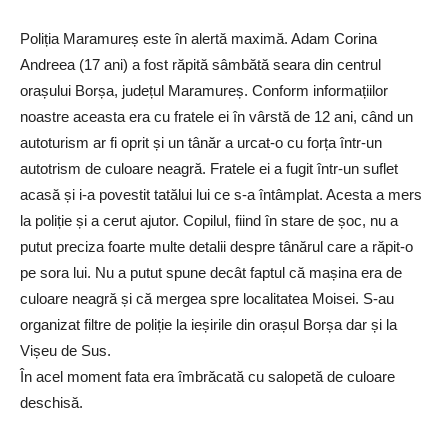
Poliția Maramureș este în alertă maximă. Adam Corina
Andreea (17 ani) a fost răpită sâmbătă seara din centrul
orașului Borșa, județul Maramureș. Conform informațiilor
noastre aceasta era cu fratele ei în vârstă de 12 ani, când un
autoturism ar fi oprit și un tânăr a urcat-o cu forța într-un
autotrism de culoare neagră. Fratele ei a fugit într-un suflet
acasă și i-a povestit tatălui lui ce s-a întâmplat. Acesta a mers
la poliție și a cerut ajutor. Copilul, fiind în stare de șoc, nu a
putut preciza foarte multe detalii despre tânărul care a răpit-o
pe sora lui. Nu a putut spune decât faptul că mașina era de
culoare neagră și că mergea spre localitatea Moisei. S-au
organizat filtre de poliție la ieșirile din orașul Borșa dar și la
Vișeu de Sus.
În acel moment fata era îmbrăcată cu salopetă de culoare
deschisă.