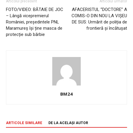
Articolul precedent
Articolul următor
FOTO/VIDEO: BĂTAIE DE JOC
AFACERISTUL ”DOCTORE” A
– Lângă vicepremierul
COMIS-O DIN NOU LA VIȘEU
României, președintele PNL
DE SUS: Urmărit de poliția de
Maramureș își ține masca de
frontieră și încătușat
protecție sub bărbie
BM24
ARTICOLE SIMILARE
DE LA ACELAȘI AUTOR