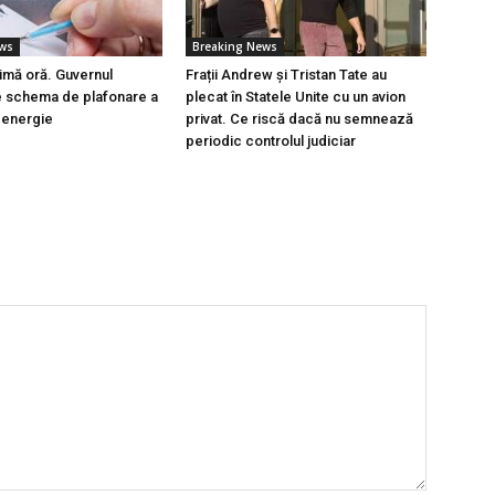
ews
Breaking News
timă oră. Guvernul
Frații Andrew și Tristan Tate au
e schema de plafonare a
plecat în Statele Unite cu un avion
a energie
privat. Ce riscă dacă nu semnează
periodic controlul judiciar