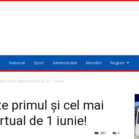
t
National
Sport
Administratie
Monden
Regiuni
l mai mare Netshow virtual de 1 iunie!
te primul și cel mai
tual de 1 iunie!
397
0