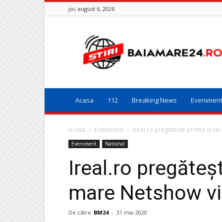
joi, august 6, 2026
Baia
Mare
24
Acasa
112
Breaking News
Evenimen
Acasă
Eveniment
Ireal.ro pregătește primul și ce
Eveniment
National
Ireal.ro pregăteș
mare Netshow vir
De către
BM24
-
31 mai 2020