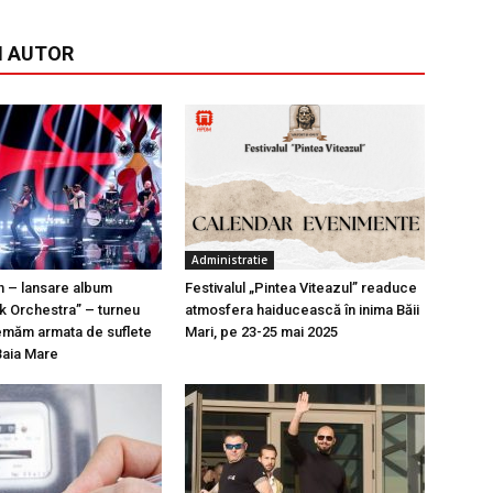
I AUTOR
Administratie
n – lansare album
Festivalul „Pintea Viteazul” readuce
k Orchestra” – turneu
atmosfera haiducească în inima Băii
emăm armata de suflete
Mari, pe 23-25 mai 2025
Baia Mare