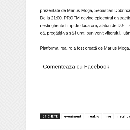
prezentate de Marius Moga, Sebastian Dobrincu,
De la 21:00, PROFM devine epicentrul distracției 
nestingherite timp de două ore, alături de DJ-ii 
că, pregătiți-va să-i urați bun venit viitorului, l
Platforma ireal.ro a fost creată de Marius Mog
Comenteaza cu Facebook
ETICHETE
eveniment
ireal.ro
live
netsho