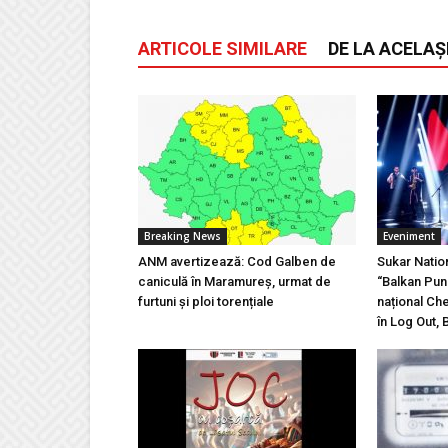
ARTICOLE SIMILARE
DE LA ACELAȘ
Breaking News
Eveniment
ANM avertizează: Cod Galben de
Sukar Natio
caniculă în Maramureș, urmat de
“Balkan Pun
furtuni și ploi torențiale
național Ch
în Log Out, 