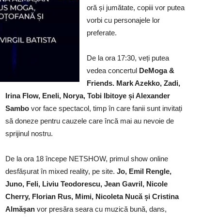
oră și jumătate, copiii vor putea
vorbi cu personajele lor
preferate.
De la ora 17:30, veți putea
vedea concertul
DeMoga &
Friends. Mark Azekko, Zadi,
Irina Flow, Eneli, Norya, Tobi Ibitoye și Alexander
Sambo
vor face spectacol, timp în care fanii sunt invitați
să doneze pentru cauzele care încă mai au nevoie de
sprijinul nostru.
De la ora 18 începe NETSHOW, primul show online
desfășurat în mixed reality, pe site.
Jo, Emil Rengle,
Juno, Feli, Liviu Teodorescu, Jean Gavril, Nicole
Cherry, Florian Rus, Mimi, Nicoleta Nucă și Cristina
Almășan
vor presăra seara cu muzică bună, dans,