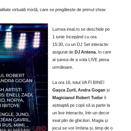
litate virtuală mixtă, care se pregătește de primul show
Lumea ireal.ro se deschide pe
1 iunie începând cu ora
15:30, cu un DJ Set interactiv
asigurat de
DJ Antena
, în care
ai șansa de a vota LIVE piesa
următoare.
La ora 16, totul VA FI BINE!
Gașca Zurli, Andra Gogan
și
Magicianul Robert Tudor
îi
așteaptă pe copii să ia parte la
un live interactiv, într-un decor
ireal plin de ghicitori. Magia și
jocul se vor îmbina și, timp de o