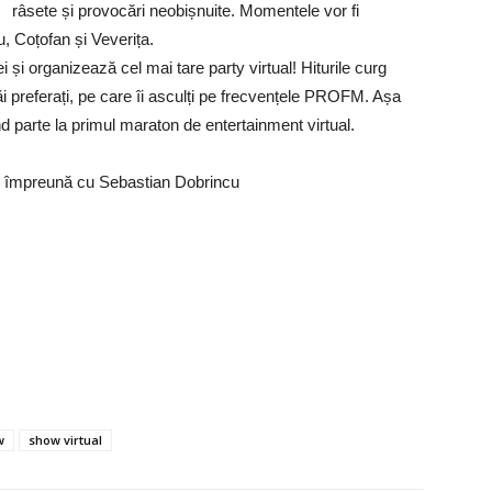
râsete și provocări neobișnuite. Momentele vor fi
 Coțofan și Veverița.
și organizează cel mai tare party virtual! Hiturile curg
tăi preferați, pe care îi asculți pe frecvențele PROFM. Așa
uând parte la primul maraton de entertainment virtual.
a, împreună cu Sebastian Dobrincu
w
show virtual