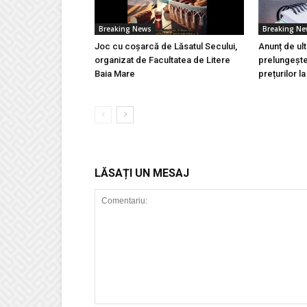
Breaking News
Breaking N
Joc cu coșarcă de Lăsatul Secului,
Anunț de ul
organizat de Facultatea de Litere
prelungeșt
Baia Mare
prețurilor l
LĂSAȚI UN MESAJ