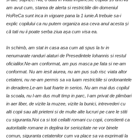
am avut cum, starea de alerta si restrictiile din domeniul
HoReCa sunt inca in vigoare pana la 1 iunie.A trebuie sa-i
explic copilului ca nu putem organiza asa ceva anul acesta și
că tati nu ii poate serba ziua așa cum visa ea.
In schimb, am stat in casa asa cum ati spus la tv in
nenumarate randuri alaturi de Presedintele Iohannis si restul
oficialilor.Ne-am conformat, am pus masca pe fata si ne-am
conformat. Nu am iesit aiurea, nu am pus sub risc viata altor
cetateni, nu ne-am permis sa va luam restrictiile si ordonantele
in deradere.Le-am luat foarte in serios. Nu am mai dus copilul
la scoala, nu l-am dus mult timp in parc, l-am privat de plimbari
in aer liber, de vizite la muzee, vizite la bunici, intrevederi cu
alti copii sau alti prieteni si de multe alte lucruri pe care le stiti
cu siguranta.Noi ca si toti ceilalti romani cu copii, constienti ca
autoritatile romane in deplina lor seriozitate ne vor binele
comun, siguranta cetatenilor cum va place sa va exprimati la