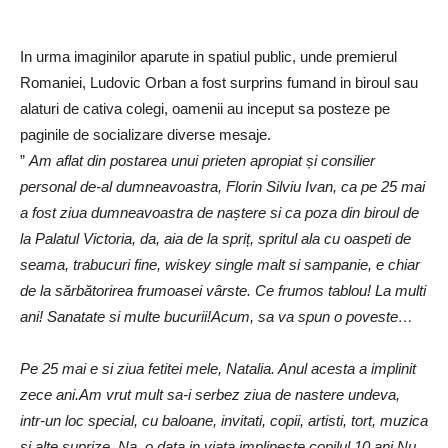
In urma imaginilor aparute in spatiul public, unde premierul
Romaniei, Ludovic Orban a fost surprins fumand in biroul sau
alaturi de cativa colegi, oamenii au inceput sa posteze pe
paginile de socializare diverse mesaje.
”
Am aflat din postarea unui prieten apropiat și consilier
personal de-al dumneavoastra, Florin Silviu Ivan, ca pe 25 mai
a fost ziua dumneavoastra de naștere si ca poza din biroul de
la Palatul Victoria, da, aia de la spriț, spritul ala cu oaspeti de
seama, trabucuri fine, wiskey single malt si sampanie, e chiar
de la sărbătorirea frumoasei vârste. Ce frumos tablou! La multi
ani! Sanatate si multe bucurii!Acum, sa va spun o poveste…
Pe 25 mai e si ziua fetitei mele, Natalia. Anul acesta a implinit
zece ani.Am vrut mult sa-i serbez ziua de nastere undeva,
intr-un loc special, cu baloane, invitati, copii, artisti, tort, muzica
si alte suprize. Na, o data in viata implineste copilul 10 ani.Nu