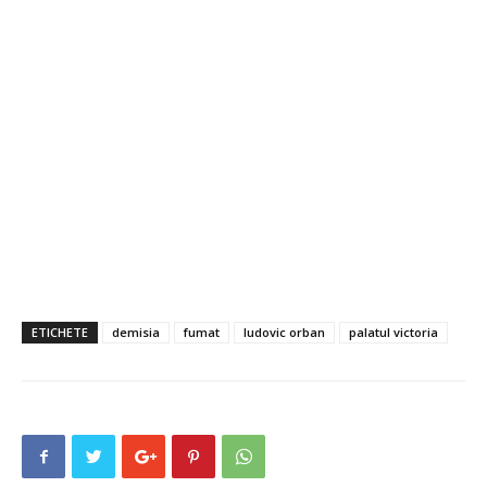
ETICHETE
demisia
fumat
ludovic orban
palatul victoria