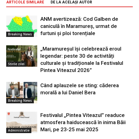
ARTICOLE SIMILARE
DE LA ACELAȘI AUTOR
ANM avertizează: Cod Galben de
caniculă în Maramureș, urmat de
furtuni și ploi torențiale
Breaking News
„Maramureșul își celebrează eroul
legendar: peste 30 de activități
culturale și tradiționale la Festivalul
Stirile zilei
Pintea Viteazul 2026”
Când aplauzele se sting: căderea
morală a lui Daniel Bera
Breaking News
Festivalul „Pintea Viteazul” readuce
atmosfera haiducească în inima Băii
Mari, pe 23-25 mai 2025
Administratie