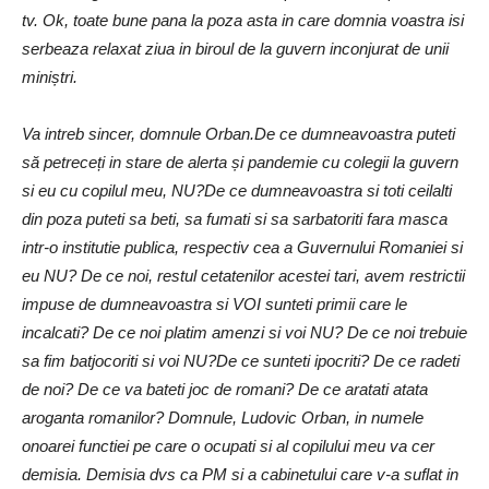
tv. Ok, toate bune pana la poza asta in care domnia voastra isi
serbeaza relaxat ziua in biroul de la guvern inconjurat de unii
miniștri.
Va intreb sincer, domnule Orban.De ce dumneavoastra puteti
să petreceți in stare de alerta și pandemie cu colegii la guvern
si eu cu copilul meu, NU?De ce dumneavoastra si toti ceilalti
din poza puteti sa beti, sa fumati si sa sarbatoriti fara masca
intr-o institutie publica, respectiv cea a Guvernului Romaniei si
eu NU? De ce noi, restul cetatenilor acestei tari, avem restrictii
impuse de dumneavoastra si VOI sunteti primii care le
incalcati? De ce noi platim amenzi si voi NU? De ce noi trebuie
sa fim batjocoriti si voi NU?De ce sunteti ipocriti? De ce radeti
de noi? De ce va bateti joc de romani? De ce aratati atata
aroganta romanilor? Domnule, Ludovic Orban, in numele
onoarei functiei pe care o ocupati si al copilului meu va cer
demisia. Demisia dvs ca PM si a cabinetului care v-a suflat in