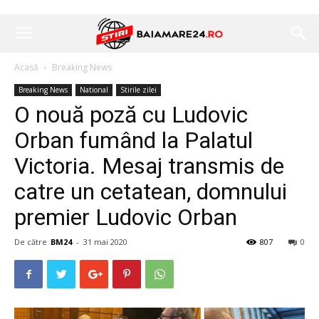
Acasă
Breaking News
Breaking News
National
Stirile zilei
O nouă poză cu Ludovic
Orban fumând la Palatul
Victoria. Mesaj transmis de
catre un cetatean, domnului
premier Ludovic Orban
De către
BM24
-
31 mai 2020
807
0