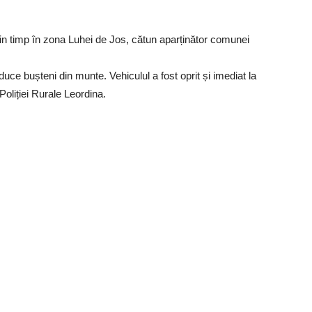
țin timp în zona Luhei de Jos, cătun aparținător comunei
e bușteni din munte. Vehiculul a fost oprit și imediat la
 Poliției Rurale Leordina.