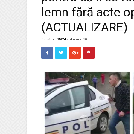
lemn fără acte op
(ACTUALIZARE)
De către
BM24
-
4 mai 2020