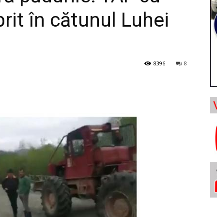
rit în cătunul Luhei
8396
8