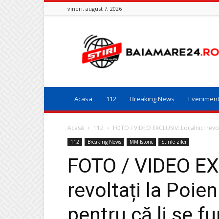
vineri, august 7, 2026
Baia
Mare
24
Acasa
112
Breaking News
Evenimen
Acasă
112
FOTO / VIDEO EXCLUSIV: Localnici revol
112
Breaking News
MM Istoric
Stirile zilei
FOTO / VIDEO EX
revoltați la Poie
pentru că li se f