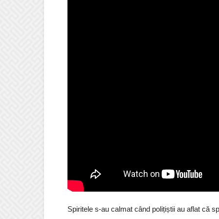
Spiritele s-au calmat când polițiștii au aflat că