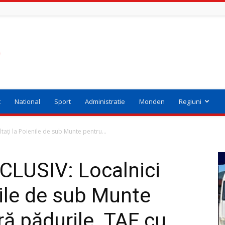
t
National
Sport
Administratie
Monden
Regiuni
tați la Poienile de sub Munte pentru...
CLUSIV: Localnici
nile de sub Munte
ură pădurile. TAF cu